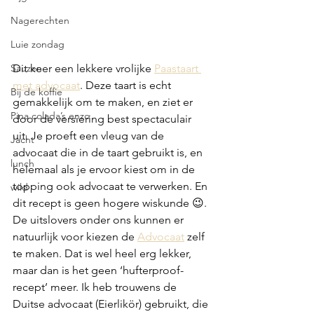
Nagerechten
Luie zondag
Sauzen
Dit keer een lekkere vrolijke 
Paastaart 
met advocaat
. Deze taart is echt 
Bij de koffie
gemakkelijk om te maken, en ziet er 
Pina colada’s enzo
door de versiering best spectaculair 
uit. Je proeft een vleug van de 
Jacht
advocaat die in de taart gebruikt is, en 
lunch
helemaal als je ervoor kiest om in de 
topping ook advocaat te verwerken. En 
wild
dit recept is geen hogere wiskunde 😉. 
De uitslovers onder ons kunnen er 
natuurlijk voor kiezen de 
Advocaat
 zelf 
te maken. Dat is wel heel erg lekker, 
maar dan is het geen ‘hufterproof-
recept’ meer. Ik heb trouwens de 
Duitse advocaat (Eierlikör) gebruikt, die 