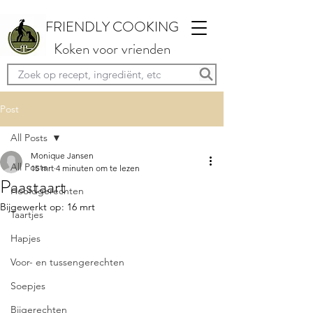
FRIENDLY COOKING
Koken voor vrienden
Post
All Posts
Monique Jansen
All Posts
15 mrt
4 minuten om te lezen
Paastaart
Hoofdgerechten
Bijgewerkt op:
16 mrt
Taartjes
Hapjes
Voor- en tussengerechten
Soepjes
Bijgerechten