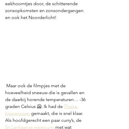
eekhoorntjes door, de schitterende 
zonsopkomsten en zonsondergangen 
en ook het Noorderlicht!
 Maar ook de filmpjes met de 
hoeveelheid sneeuw die is gevallen en 
de daarbij horende temperaturen… -36 
graden Celsius 🥶. Ik had de 
Thaise 
kippensoep
 gemaakt, die is snel klaar. 
Als hoofdgerecht een paar curry’s, de 
Sri Lankaanse eierecurry
 met wat 