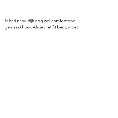
Ik had natuurlijk nog wel comfortfood 
gemaakt hoor. Als je niet fit bent, moet 
je er wel voor zorgen dat je eten in elk 
geval lekker is. Van de kiprollade die 
over was, heb ik een lekker 
verwenbroodje als lunch kunnen 
maken de volgende dag. Ik rommel 
wat aan met kipkluifjes, die ik dit keer 
had gemarineerd in wat olie, geraspte 
knoflook, wat gesneden rawit, gehakte 
verse koriander, chilipoeder, gerookt 
paprikapoeder, uienpoeder en wat 
zout en peper. Dat doe je een klein 
uurtje in de oven en je hebt een lekker 
hapje. Ik had de 
Röstirondjes met 
gerookte zalm
 gemaakt, en dit keer in 