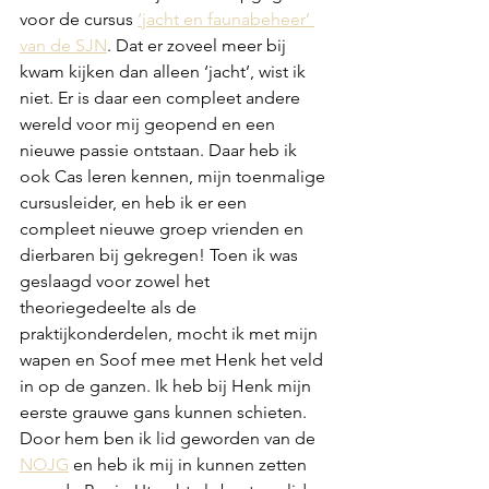
voor de cursus 
‘jacht en faunabeheer’ 
van de SJN
. Dat er zoveel meer bij 
kwam kijken dan alleen ‘jacht’, wist ik 
niet. Er is daar een compleet andere 
wereld voor mij geopend en een 
nieuwe passie ontstaan. Daar heb ik 
ook Cas leren kennen, mijn toenmalige 
cursusleider, en heb ik er een 
compleet nieuwe groep vrienden en 
dierbaren bij gekregen! Toen ik was 
geslaagd voor zowel het 
theoriegedeelte als de 
praktijkonderdelen, mocht ik met mijn 
wapen en Soof mee met Henk het veld 
in op de ganzen. Ik heb bij Henk mijn 
eerste grauwe gans kunnen schieten. 
Door hem ben ik lid geworden van de 
NOJG
 en heb ik mij in kunnen zetten 