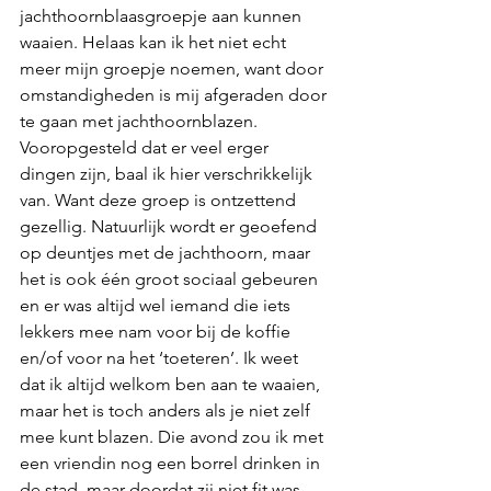
jachthoornblaasgroepje aan kunnen 
waaien. Helaas kan ik het niet echt 
meer mijn groepje noemen, want door 
omstandigheden is mij afgeraden door 
te gaan met jachthoornblazen. 
Vooropgesteld dat er veel erger 
dingen zijn, baal ik hier verschrikkelijk 
van. Want deze groep is ontzettend 
gezellig. Natuurlijk wordt er geoefend 
op deuntjes met de jachthoorn, maar 
het is ook één groot sociaal gebeuren 
en er was altijd wel iemand die iets 
lekkers mee nam voor bij de koffie 
en/of voor na het ‘toeteren’. Ik weet 
dat ik altijd welkom ben aan te waaien, 
maar het is toch anders als je niet zelf 
mee kunt blazen. Die avond zou ik met 
een vriendin nog een borrel drinken in 
de stad, maar doordat zij niet fit was, 