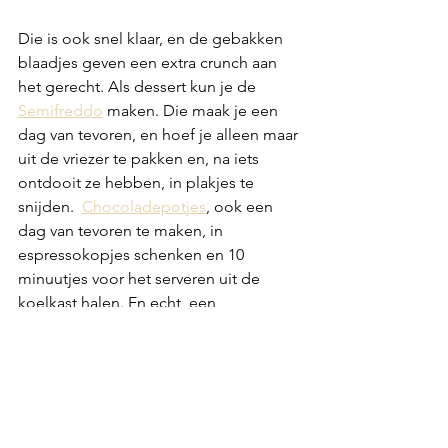
Die is ook snel klaar, en de gebakken 
blaadjes geven een extra crunch aan 
het gerecht. Als dessert kun je de 
Semifreddo
 maken. Die maak je een 
dag van tevoren, en hoef je alleen maar 
uit de vriezer te pakken en, na iets 
ontdooit ze hebben, in plakjes te 
snijden.  
Chocoladepotjes
, ook een 
dag van tevoren te maken, in 
espressokopjes schenken en 10 
minuutjes voor het serveren uit de 
koelkast halen. En echt, een 
Espressokopje is ruim voldoende, je 
hebt vaak al behoorlijk wat gangen op, 
en het is best een volle, romige 
afsluiter. Of wat dacht je van een 
Cranachan
. Van tevoren maken, en in 
glaasjes scheppen en een beetje 