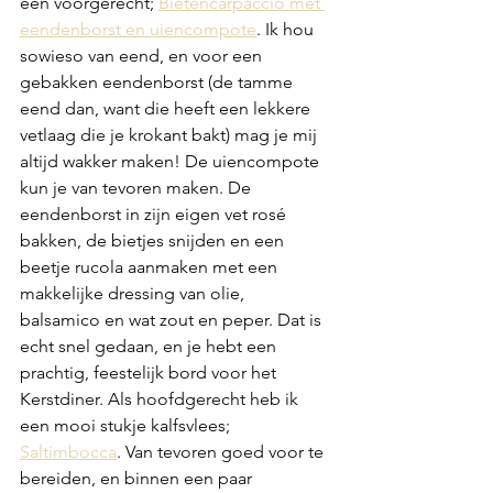
een voorgerecht; 
Bietencarpaccio met 
eendenborst en uiencompote
. Ik hou 
sowieso van eend, en voor een 
gebakken eendenborst (de tamme 
eend dan, want die heeft een lekkere 
vetlaag die je krokant bakt) mag je mij 
altijd wakker maken! De uiencompote 
kun je van tevoren maken. De 
eendenborst in zijn eigen vet rosé 
bakken, de bietjes snijden en een 
beetje rucola aanmaken met een 
makkelijke dressing van olie, 
balsamico en wat zout en peper. Dat is 
echt snel gedaan, en je hebt een 
prachtig, feestelijk bord voor het 
Kerstdiner. Als hoofdgerecht heb ik 
een mooi stukje kalfsvlees; 
Saltimbocca
. Van tevoren goed voor te 
bereiden, en binnen een paar 