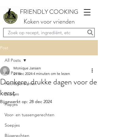
FRIENDLY COOKING
Koken voor vrienden
Post
All Posts
Monique Jansen
All Posts
21 dec 2024
4 minuten om te lezen
Donkere, drukke dagen voor de
Hoofdgerechten
kerst
Taartjes
Bijgewerkt op:
28 dec 2024
Hapjes
Voor- en tussengerechten
Soepjes
Bijgerechten