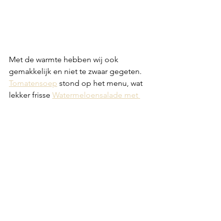
Met de warmte hebben wij ook 
gemakkelijk en niet te zwaar gegeten. 
Tomatensoep
 stond op het menu, wat 
lekker frisse 
Watermeloensalade met 
feta
, de 
Kaastosti met een kick
 en wat 
Mosselen met knoflook
 met een goed 
stuk brood. Ook een gebakken 
zeebaars met de 
Snelle 
Hollandaisesaus
. Niet alleen erg lekker, 
maar binnen een paar minuutjes op 
tafel! Ik hoop dat je weer wat ideetjes 
hebt opgedaan voor de komende 
warmere dagen. Gelukkig neemt 
Jacqueline vanuit Duitsland weer 