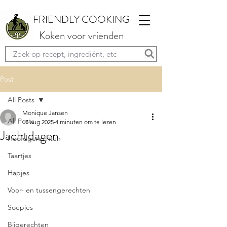
FRIENDLY COOKING
Koken voor vrienden
Post
All Posts
Monique Jansen
All Posts
17 aug 2025
4 minuten om te lezen
Jachtdagen
Hoofdgerechten
Taartjes
Hapjes
Voor- en tussengerechten
Soepjes
Bijgerechten