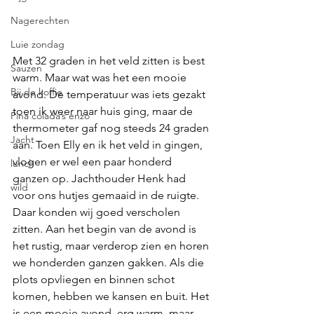
Nagerechten
Luie zondag
Met 32 graden in het veld zitten is best 
Sauzen
warm. Maar wat was het een mooie 
Bij de koffie
avond. De temperatuur was iets gezakt 
toen ik weer naar huis ging, maar de 
Pina colada’s enzo
thermometer gaf nog steeds 24 graden 
Jacht
aan. Toen Elly en ik het veld in gingen, 
vlogen er wel een paar honderd 
lunch
ganzen op. Jachthouder Henk had 
wild
voor ons hutjes gemaaid in de ruigte. 
Daar konden wij goed verscholen 
zitten. Aan het begin van de avond is 
het rustig, maar verderop zien en horen 
we honderden ganzen gakken. Als die 
plots opvliegen en binnen schot 
komen, hebben we kansen en buit. Het 
is een mooie avond, erg warm, maar 