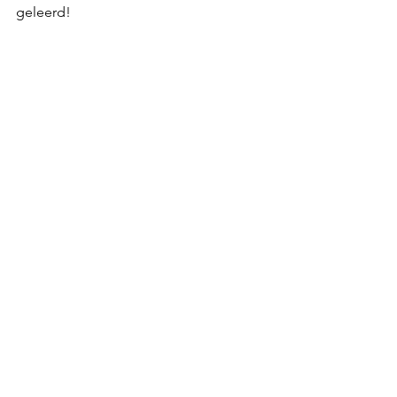
geleerd!
Hier in huis hebben we een klein 