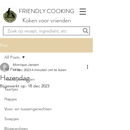
FRIENDLY COOKING
Koken voor vrienden
Post
All Posts
Monique Jansen
All Posts
17 dec 2023
4 minuten om te lezen
Hazendag
Hoofdgerechten
Bijgewerkt op:
18 dec 2023
Taartjes
Hapjes
Voor- en tussengerechten
Soepjes
Bijgerechten