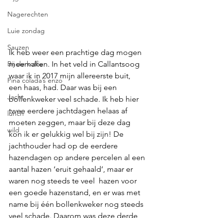
Nagerechten
Luie zondag
Sauzen
Ik heb weer een prachtige dag mogen 
Bij de koffie
meemaken. In het veld in Callantsoog 
waar ik in 2017 mijn allereerste buit, 
Pina colada’s enzo
een haas, had. Daar was bij een 
Jacht
bollenkweker veel schade. Ik heb hier 
twee eerdere jachtdagen helaas af 
lunch
moeten zeggen, maar bij deze dag 
wild
kon ik er gelukkig wel bij zijn! De 
jachthouder had op de eerdere 
hazendagen op andere percelen al een 
aantal hazen ‘eruit gehaald’, maar er 
waren nog steeds te veel  hazen voor 
een goede hazenstand, en er was met 
name bij één bollenkweker nog steeds 
veel schade. Daarom was deze derde 