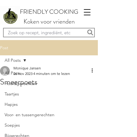
FRIENDLY COOKING
Koken voor vrienden
Post
All Posts
Monique Jansen
All Posts
26 nov 2023
4 minuten om te lezen
Smeerpoets
Hoofdgerechten
Taartjes
Hapjes
Voor- en tussengerechten
Soepjes
Bijgerechten