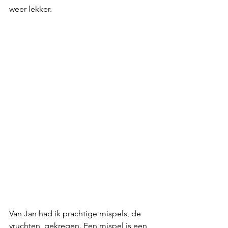
weer lekker.
Van Jan had ik prachtige mispels, de 
vruchten, gekregen. Een mispel is een 