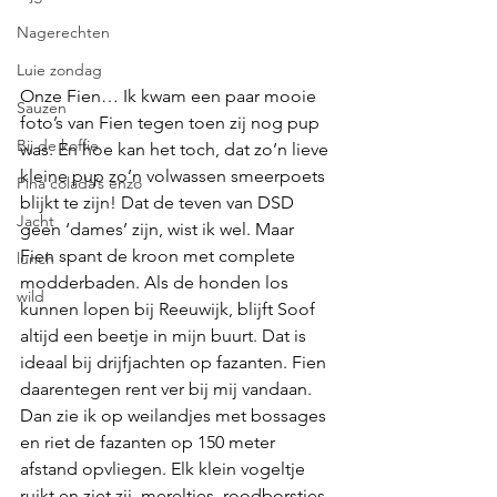
Nagerechten
Luie zondag
Onze Fien… Ik kwam een paar mooie 
Sauzen
foto’s van Fien tegen toen zij nog pup 
Bij de koffie
was. En hoe kan het toch, dat zo’n lieve 
kleine pup zo’n volwassen smeerpoets 
Pina colada’s enzo
blijkt te zijn! Dat de teven van DSD 
Jacht
geen ‘dames’ zijn, wist ik wel. Maar 
Fien spant de kroon met complete 
lunch
modderbaden. Als de honden los 
wild
kunnen lopen bij Reeuwijk, blijft Soof 
altijd een beetje in mijn buurt. Dat is 
ideaal bij drijfjachten op fazanten. Fien 
daarentegen rent ver bij mij vandaan. 
Dan zie ik op weilandjes met bossages 
en riet de fazanten op 150 meter 
afstand opvliegen. Elk klein vogeltje 
ruikt en ziet zij, mereltjes, roodborstjes, 