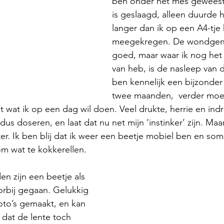
ben onder het mes geweest,
is geslaagd, alleen duurde he
langer dan ik op een A4-tje
meegekregen. De wondgene
goed, maar waar ik nog het 
van heb, is de nasleep van d
ben kennelijk een bijzonder 
twee maanden,  verder moet
wat ik op een dag wil doen. Veel drukte, herrie en indr
 dus doseren, en laat dat nu net mijn ‘instinker’ zijn. Maar
er. Ik ben blij dat ik weer een beetje mobiel ben en som
om wat te kokkerellen.
n zijn een beetje als 
rbij gegaan. Gelukkig 
oto’s gemaakt, en kan 
 dat de lente toch 