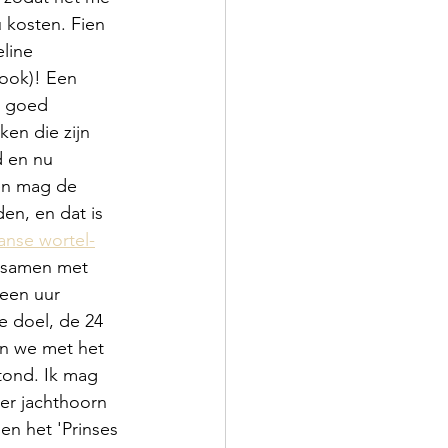
 kosten. Fien 
line 
 ook)! Een 
e goed 
ken die zijn 
d en nu 
gen mag de 
en, en dat is 
anse wortel-
k samen met 
een uur 
 doel, de 24 
n we met het 
ond. Ik mag 
ter jachthoorn 
en het 'Prinses 