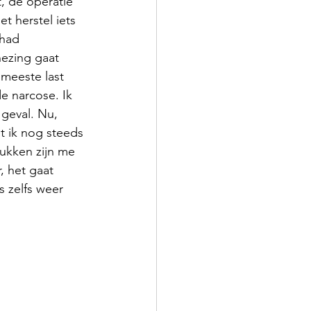
 de operatie 
t herstel iets 
 had 
zing gaat 
meeste last 
e narcose. Ik 
geval. Nu, 
 ik nog steeds 
ukken zijn me 
, het gaat 
s zelfs weer 