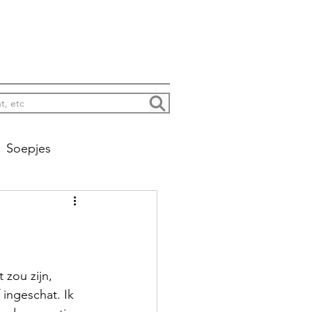
Soepjes
na colada’s enzo
Jacht
 zou zijn, 
 ingeschat. Ik 