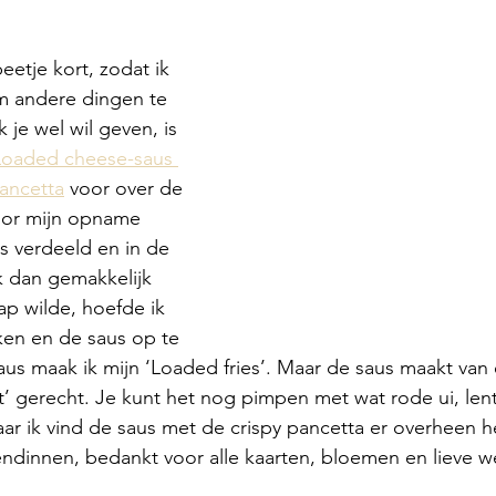
eetje kort, zodat ik 
 andere dingen te 
je wel wil geven, is 
Loaded cheese-saus 
ancetta
 voor over de 
voor mijn opname 
s verdeeld en in de 
k dan gemakkelijk 
p wilde, hoefde ik 
kken en de saus op te 
s maak ik mijn ‘Loaded fries’. Maar de saus maakt van 
t’ gerecht. Je kunt het nog pimpen met wat rode ui, lente
aar ik vind de saus met de crispy pancetta er overheen he
iendinnen, bedankt voor alle kaarten, bloemen en lieve 