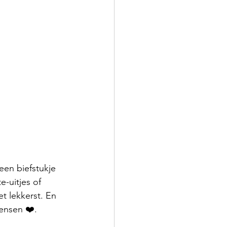
een biefstukje 
-uitjes of 
t lekkerst. En 
wensen
❤️.