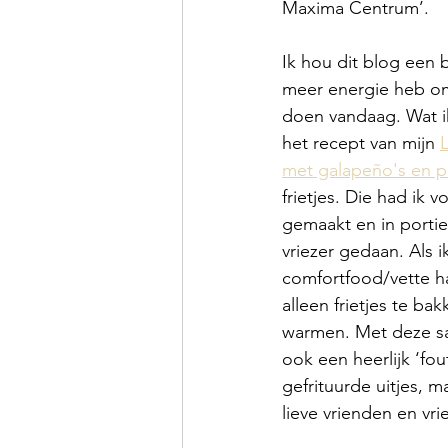
Maxima Centrum’.
Ik hou dit blog een b
meer energie heb om
doen vandaag. Wat ik 
het recept van mijn 
met galapeño's en p
frietjes. Die had ik 
gemaakt en in portie
vriezer gedaan. Als i
comfortfood/vette ha
alleen frietjes te ba
warmen. Met deze sau
ook een heerlijk ‘fou
gefrituurde uitjes, m
lieve vrienden en vr