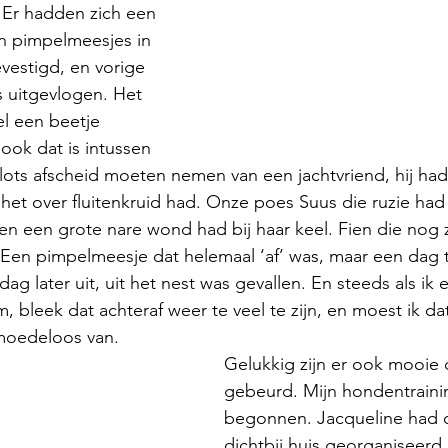
Er hadden zich een 
n pimpelmeesjes in 
vestigd, en vorige 
s uitgevlogen. Het 
el een beetje 
ok dat is intussen 
ots afscheid moeten nemen van een jachtvriend, hij had h
 het over fluitenkruid had. Onze poes Suus die ruzie ha
t en een grote nare wond had bij haar keel. Fien die nog 
. Een pimpelmeesje dat helemaal ‘af’ was, maar een dag 
ag later uit, uit het nest was gevallen. En steeds als i
, bleek dat achteraf weer te veel te zijn, en moest ik da
moedeloos van.
Gelukkig zijn er ook mooie 
gebeurd. Mijn hondentrainin
begonnen. Jacqueline had d
dichtbij huis georganiseerd