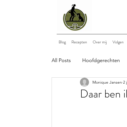
Blog
Recepten
Over mij
Volgen
All Posts
Hoofdgerechten
Monique Jansen
2 
Bijgerechten
Nagerech
Daar ben i
lunch
wild