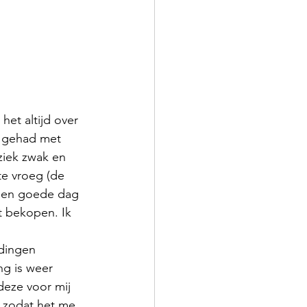
et altijd over 
d gehad met 
ziek zwak en 
te vroeg (de 
k een goede dag 
t bekopen. Ik 
dingen 
g is weer 
eze voor mij 
, zodat het me 