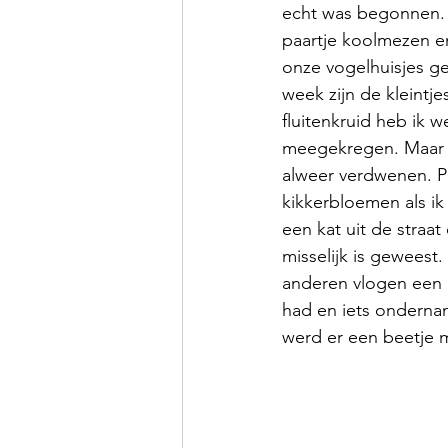
echt was begonnen. 
paartje koolmezen e
onze vogelhuisjes ge
week zijn de kleintje
fluitenkruid heb ik w
meegekregen. Maar o
alweer verdwenen. Pl
kikkerbloemen als ik
een kat uit de straa
misselijk is geweest
anderen vlogen een d
had en iets ondernam
werd er een beetje 