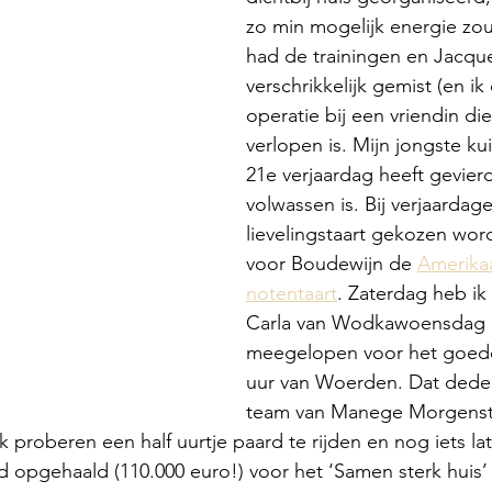
zo min mogelijk energie zou
had de trainingen en Jacque
verschrikkelijk gemist (en ik
operatie bij een vriendin di
verlopen is. Mijn jongste kui
21e verjaardag heeft gevier
volwassen is. Bij verjaarda
lievelingstaart gekozen word
voor Boudewijn de 
Amerika
notentaart
. Zaterdag heb i
Carla van Wodkawoensdag 
meegelopen voor het goede
uur van Woerden. Dat dede
team van Manege Morgenst
 proberen een half uurtje paard te rijden en nog iets la
ld opgehaald (110.000 euro!) voor het ‘Samen sterk huis’ 