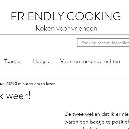
FRIENDLY COOKING
Koken voor vrienden
Taartjes
Hapjes
Voor- en tussengerechten
jun 2024
3 minuten om te lezen
ten
Luie zondag
Sauzen
Bij de koffie
Pi
k weer!
De twee weken dat ik er niet
waren een beetje te positief