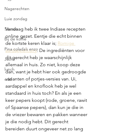
Nagerechten
Luie zondag
Sauzen
Vandaag heb ik twee Indiase recepten 
online gezet. Eentje die echt binnen 
Bij de koffie
de kortste keren klaar is; 
Romige 
Pina colada’s enzo
aardappelcurry
. De ingrediënten voor 
dit gerecht heb je waarschijnlijk 
Jacht
allemaal in huis. Zo niet, koop deze 
lunch
dan, want je hebt hier ook gedroogde 
varianten of potjes-versies van. Ui, 
wild
aardappel en knoflook heb je wel 
standaard in huis toch? En als je een 
keer pepers koopt (rode, groene, rawit 
of Spaanse pepers), dan kun je die in 
de vriezer bewaren en pakken wanneer 
je die nodig hebt. Dit gerecht 
bereiden duurt ongeveer net zo lang 