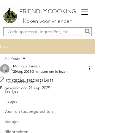
FRIENDLY COOKING
Koken voor vrienden
Post
All Posts
Monique Jansen
All Posts
20 sep 2025
3 minuten om te lezen
2 mooie recepten
Hoofdgerechten
Bijgewerkt op:
21 sep 2025
Taartjes
Hapjes
Voor- en tussengerechten
Soepjes
Bijgerechten