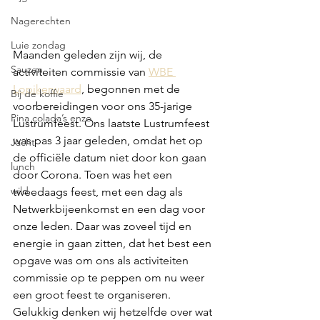
Nagerechten
Luie zondag
Maanden geleden zijn wij, de 
Sauzen
activiteiten commissie van 
WBE 
Lopikerwaard
, begonnen met de 
Bij de koffie
voorbereidingen voor ons 35-jarige 
Pina colada’s enzo
Lustrumfeest. Ons laatste Lustrumfeest 
was pas 3 jaar geleden, omdat het op 
Jacht
de officiële datum niet door kon gaan 
lunch
door Corona. Toen was het een 
wild
tweedaags feest, met een dag als 
Netwerkbijeenkomst en een dag voor 
onze leden. Daar was zoveel tijd en 
energie in gaan zitten, dat het best een 
opgave was om ons als activiteiten 
commissie op te peppen om nu weer 
een groot feest te organiseren. 
Gelukkig denken wij hetzelfde over wat 