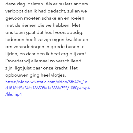
deze dag loslaten. Als er nu iets anders 
verloopt dan ik had bedacht, zullen we 
gewoon moeten schakelen en roeien 
met de riemen die we hebben. Met 
ons team gaat dat heel voorspoedig. 
Iedereen heeft zo zijn eigen kwaliteiten 
om veranderingen in goede banen te 
lijden, en daar ben ik heel erg blij om! 
Doordat wij allemaal zo verschillend 
zijn, ligt juist daar onze kracht. Het 
opbouwen ging heel vlotjes.
https://video.wixstatic.com/video/3fb42c_1e
d1816fd5a54fb186508e1a388fe755/1080p/mp4
/file.mp4