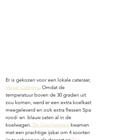
Er is gekozen voor een lokale cateraar, 
Ideaal Catering
. Omdat de 
temperatuur boven de 30 graden uit 
zou komen, werd er een extra koelkast 
meegeleverd en ook extra flessen Spa 
rood- en  blauw zaten al in de 
koelwagen. 
De IJsscheppers
 kwamen 
met een prachtige ijskar om 4 soorten 
ijs te scheppen als dessert en 
Trio 