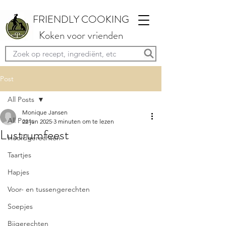
FRIENDLY COOKING
Koken voor vrienden
Post
All Posts
Monique Jansen
All Posts
22 jun 2025
3 minuten om te lezen
Lustrumfeest
Hoofdgerechten
Taartjes
Hapjes
Voor- en tussengerechten
Soepjes
Bijgerechten