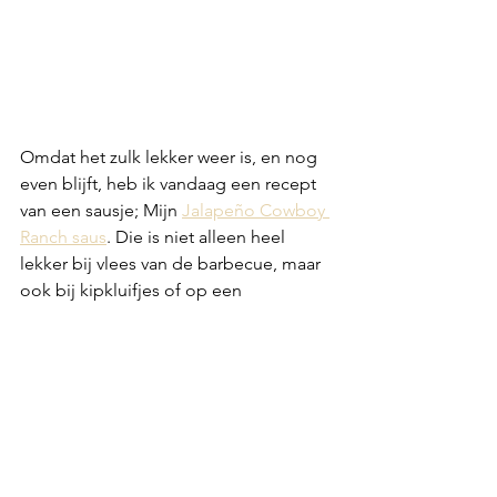
Omdat het zulk lekker weer is, en nog 
even blijft, heb ik vandaag een recept 
van een sausje; Mijn 
Jalapeño Cowboy 
Ranch saus
. Die is niet alleen heel 
lekker bij vlees van de barbecue, maar 
ook bij kipkluifjes of op een 
verwenbroodje. In het recept heb ik 2 
jalapeño's geschreven, maar ook dit is 
een sausje waar je creatief mee kunt 
zijn en naar eigen smaak dingen extra 
kunt toevoegen of weglaten. In mijn 
‘thuisversie’ zitten namelijk minstens 5 
jalapeño's en iets meer cayenne dan in 