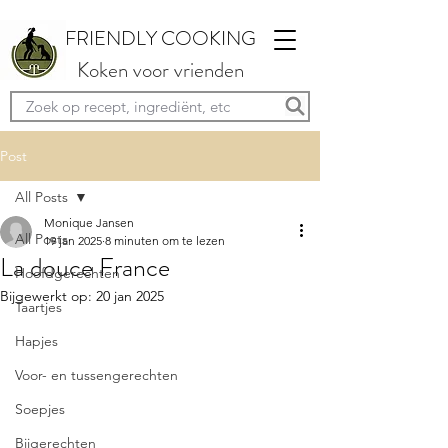
FRIENDLY COOKING
Koken voor vrienden
Post
All Posts
Monique Jansen
All Posts
19 jan 2025
8 minuten om te lezen
La douce France
Hoofdgerechten
Bijgewerkt op:
20 jan 2025
Taartjes
Hapjes
Voor- en tussengerechten
Soepjes
Bijgerechten