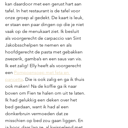
kan daardoor met een gerust hart aan 
tafel. In het restaurant is de tafel voor 
onze groep al gedekt. De kaart is leuk, 
er staan een paar dingen op die je niet 
vaak op de menukaart ziet. Ik besluit 
als voorgerecht de carpaccio van Sint 
Jakobsschelpen te nemen en als 
hoofdgerecht de pasta met gebakken 
zwezerik, gamba’s en een saus van vis. 
Ik eet zalig! Elly heeft als voorgerecht 
een 
Pompoensoep met feta en 
pancetta
. Die is ook zalig en ga ik thuis 
ook maken! Na de koffie ga ik naar 
boven om Fien te halen om uit te laten. 
Ik had gelukkig een deken over het 
bed gedaan, want ik had al een 
donkerbruin vermoeden dat ze 
misschien op bed zou gaan liggen. En 
ja hoor, daar lag ze, al kwispelend met 