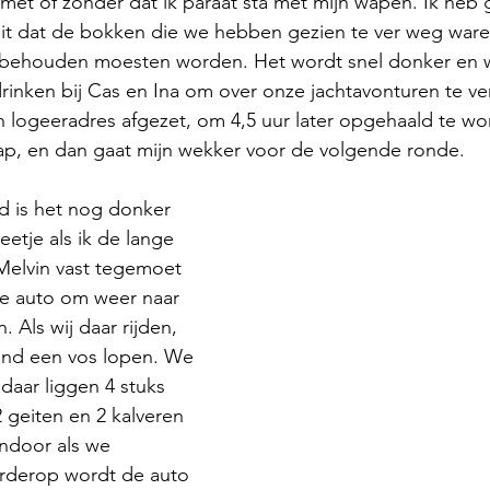
met of zonder dat ik paraat sta met mijn wapen. Ik heb
feit dat de bokken die we hebben gezien te ver weg war
behouden moesten worden. Het wordt snel donker en w
rinken bij Cas en Ina om over onze jachtavonturen te ver
jn logeeradres afgezet, om 4,5 uur later opgehaald te wo
aap, en dan gaat mijn wekker voor de volgende ronde.
 is het nog donker 
etje als ik de lange 
Melvin vast tegemoet 
 de auto om weer naar 
n. Als wij daar rijden, 
and een vos lopen. We 
 daar liggen 4 stuks 
2 geiten en 2 kalveren 
andoor als we 
erderop wordt de auto 