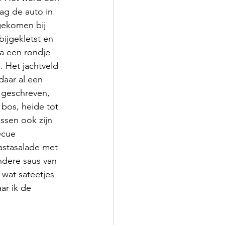
ag de auto in 
gekomen bij 
ijgekletst en 
a een rondje 
. Het jachtveld 
daar al een 
 geschreven, 
bos, heide tot 
ssen ook zijn 
ecue 
astasalade met 
ndere saus van 
wat sateetjes 
ar ik de 