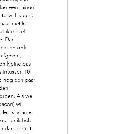
eker een minuut 
terwijl ik echt 
maar niet kan 
t ik mezelf 
e. Dan 
taat en ook 
 afgeven, 
en kleine pas 
s intussen 10 
e nog een paar 
dden 
orden. Als we 
acon) wil 
 Het is jammer 
ooi en ik heb 
en dan brengt 