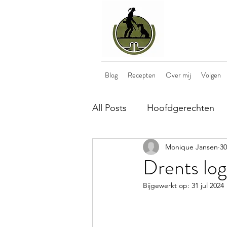
Blog
Recepten
Over mij
Volgen
All Posts
Hoofdgerechten
Monique Jansen
30
Bijgerechten
Nagerech
Drents log
Bijgewerkt op:
31 jul 2024
lunch
wild