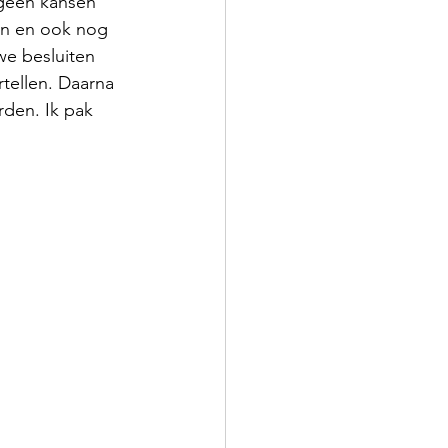
 geen kansen 
en en ook nog 
e besluiten 
tellen. Daarna 
rden. Ik pak 