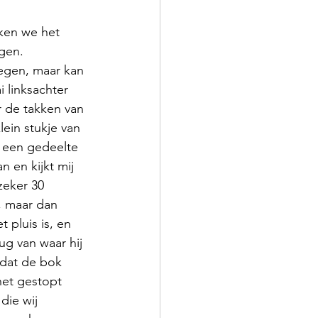
ken we het 
ngen.
wegen, maar kan 
 linksachter 
r de takken van 
ein stukje van 
n een gedeelte 
aan en kijkt mij 
zeker 30 
, maar dan 
t pluis is, en 
ug van waar hij 
dat de bok 
het gestopt 
die wij 