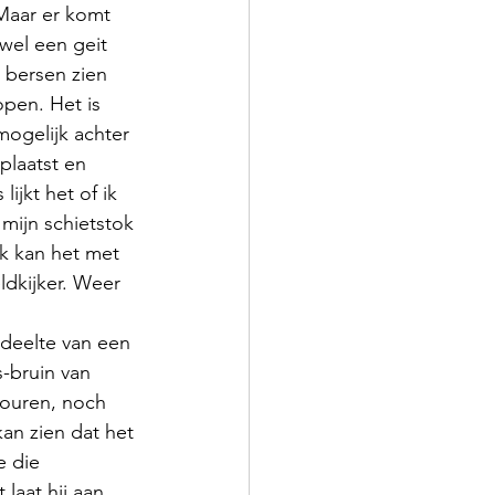
Maar er komt 
wel een geit 
t bersen zien 
pen. Het is 
mogelijk achter 
plaatst en 
ijkt het of ik 
mijn schietstok 
Ik kan het met 
ldkijker. Weer 
deelte van een 
s-bruin van 
touren, noch 
an zien dat het 
e die 
aat hij aan 