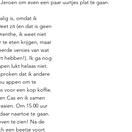
 Jeroen om even een paar uurtjes plat te gaan.
lig is, omdat ik 
et zit (en dat is geen 
renthe, ik weet niet 
te eten krijgen, maar 
eerde versies van wat 
rt hebben!). Ik ga nog 
pen lukt helaas niet. 
proken dat ik andere 
zou appen om te 
as voor een kop koffie. 
den Cas en ik samen 
aaien. Om 15.00 uur 
daar naartoe te gaan. 
even te zien! Na de 
h een beetje voort 