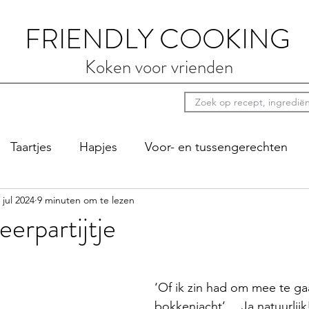
FRIENDLY COOKING
Koken voor vrienden
Taartjes
Hapjes
Voor- en tussengerechten
 jul 2024
9 minuten om te lezen
ten
Luie zondag
Sauzen
Bij de koffie
Pi
eerpartijtje
‘Of ik zin had om mee te ga
bokkenjacht’… Ja natuurlijk