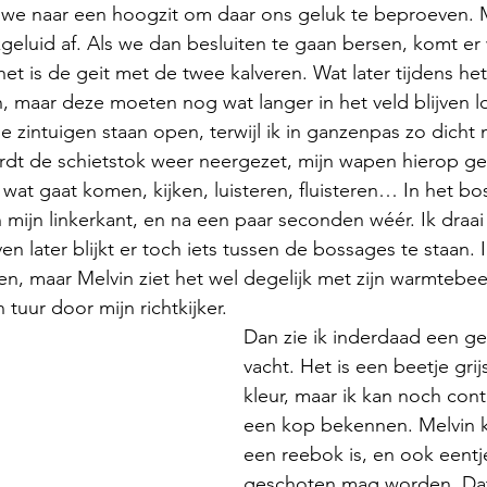
we naar een hoogzit om daar ons geluk te beproeven. 
eluid af. Als we dan besluiten te gaan bersen, komt er 
het is de geit met de twee kalveren. Wat later tijdens he
maar deze moeten nog wat langer in het veld blijven lo
e zintuigen staan open, terwijl ik in ganzenpas zo dicht 
dt de schietstok weer neergezet, mijn wapen hierop ge
at gaat komen, kijken, luisteren, fluisteren… In het bos l
 mijn linkerkant, en na een paar seconden wéér. Ik draai 
en later blijkt er toch iets tussen de bossages te staan. 
ien, maar Melvin ziet het wel degelijk met zijn warmtebee
 tuur door mijn richtkijker.
Dan zie ik inderdaad een ge
vacht. Het is een beetje grij
kleur, maar ik kan noch con
een kop bekennen. Melvin k
een reebok is, en ook eentj
geschoten mag worden. Dat l