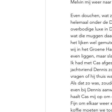
Melvin mij weer naar
Even douchen, wat za
helemaal onder de De
overbodige luxe in D
wat die muggen daar 
het lijken wel gemut
wij in het Groene Ha
even liggen, maar sla
Ik had met Cas afges
jachtvriend Dennis 
vragen of hij thuis w
Als dat zo was, zou
even bij Dennis aanw
haalt Cas mij op om 
Fijn om elkaar weer 
koffie moeten we toc