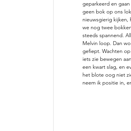
geparkeerd en gaan 
geen bok op ons lokg
nieuwsgierig kijken, 
we nog twee bokken, 
steeds spannend. All
Melvin loop. Dan wor
gefiept. Wachten op w
iets zie bewegen aan
een kwart slag, en ev
het blote oog niet z
neem ik positie in, en