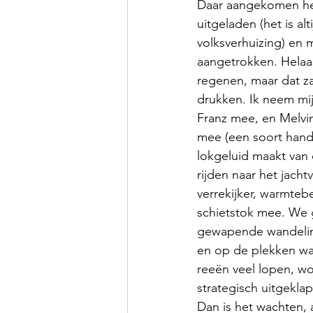
Daar aangekomen heb
uitgeladen (het is al
volksverhuizing) en m
aangetrokken. Helaas 
regenen, maar dat za
drukken. Ik neem mijn 
Franz mee, en Melvin 
mee (een soort hand
lokgeluid maakt van 
rijden naar het jachtv
verrekijker, warmtebe
schietstok mee. We 
gewapende wandeling
en op de plekken wa
reeën veel lopen, wo
strategisch uitgeklap
Dan is het wachten, a