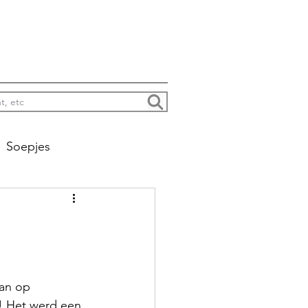
Soepjes
na colada’s enzo
Jacht
an op 
! Het werd een 