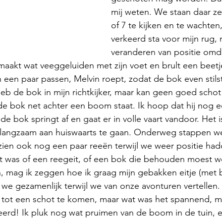
mij weten. We staan daar z
of 7 te kijken en te wachten, 
verkeerd sta voor mijn rug, 
veranderen van positie omda
maakt wat veeggeluiden met zijn voet en brult een beetj
een paar passen, Melvin roept, zodat de bok even stils
eb de bok in mijn richtkijker, maar kan geen goed schot
e bok net achter een boom staat. Ik hoop dat hij nog e
de bok springt af en gaat er in volle vaart vandoor. Het i
n langzaam aan huiswaarts te gaan. Onderweg stappen w
 zien ook nog een paar reeën terwijl we weer positie ha
 was of een reegeit, of een bok die behouden moest w
, mag ik zeggen hoe ik graag mijn gebakken eitje (met b
we gezamenlijk terwijl we van onze avonturen vertellen.
is tot een schot te komen, maar wat was het spannend, m
eerd! Ik pluk nog wat pruimen van de boom in de tuin, 