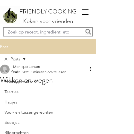
FRIENDLY COOKING
Koken voor vrienden
Post
All Posts
Monique Jansen
All Posts
14 jul 2021
3 minuten om te lezen
Wikken en wegen
Hoofdgerechten
Taartjes
Hapjes
Voor- en tussengerechten
Soepjes
Bijgerechten