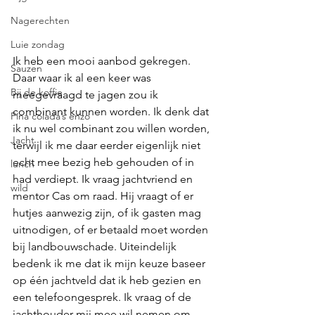
Nagerechten
Luie zondag
Ik heb een mooi aanbod gekregen. 
Sauzen
Daar waar ik al een keer was 
Bij de koffie
meegevraagd te jagen zou ik 
combinant kunnen worden. Ik denk dat 
Pina colada’s enzo
ik nu wel combinant zou willen worden, 
Jacht
terwijl ik me daar eerder eigenlijk niet 
echt mee bezig heb gehouden of in 
lunch
had verdiept. Ik vraag jachtvriend en 
wild
mentor Cas om raad. Hij vraagt of er 
hutjes aanwezig zijn, of ik gasten mag 
uitnodigen, of er betaald moet worden 
bij landbouwschade. Uiteindelijk 
bedenk ik me dat ik mijn keuze baseer 
op één jachtveld dat ik heb gezien en 
een telefoongesprek. Ik vraag of de 
jachthouder mij mee wil nemen om 