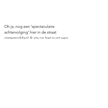
Oh ja, nog een ‘spectaculaire 
achtervolging’ hier in de straat 
gistermiddag! Ik sta op het punt weg 
te gaan met jongste zoon, zie ik iets 
roods voorbij flitsen gevolgd door 
twee agenten en daarna nog een 
politiewagen met zwaailichten. Ik roep 
dat er een achtervolging is in onze 
straat. Manlief zat in de werkkamer en 
zegt dat ze achter een scootmobiel 
aan zaten. De man in de scootmobiel 
is kennelijk gekeerd en rijdt nu in 
tegengestelde richting door de straat. 
Hij laat zich niet tegenhouden door de 
agenten te voet, maar de politiewagen 