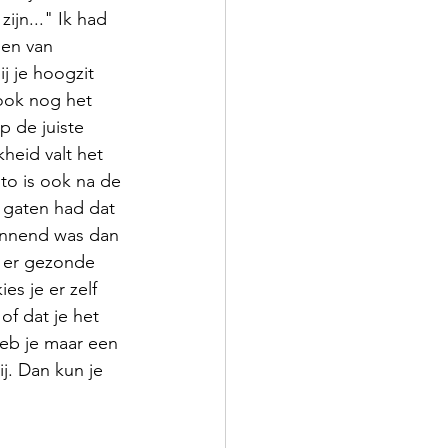
ijn..." Ik had 
ien van 
j je hoogzit 
ook nog het 
p de juiste 
heid valt het 
to is ook na de 
 gaten had dat 
annend was dan 
s er gezonde 
es je er zelf 
of dat je het 
heb je maar een 
j. Dan kun je 