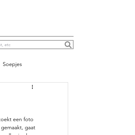
Soepjes
na colada’s enzo
Jacht
zoekt een foto 
t gemaakt, gaat 