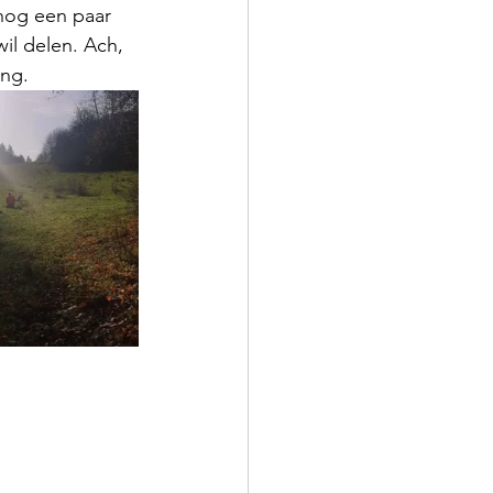
nog een paar 
wil delen. Ach, 
ing.