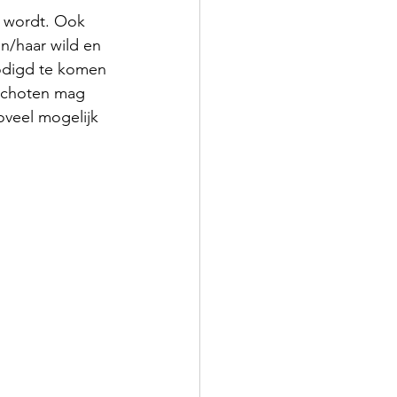
n wordt. Ook 
jn/haar wild en 
nodigd te komen 
eschoten mag 
oveel mogelijk 