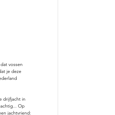
 dat vossen 
at je deze 
ederland 
drijfjacht in 
achtig... Op 
en jachtvriend: 