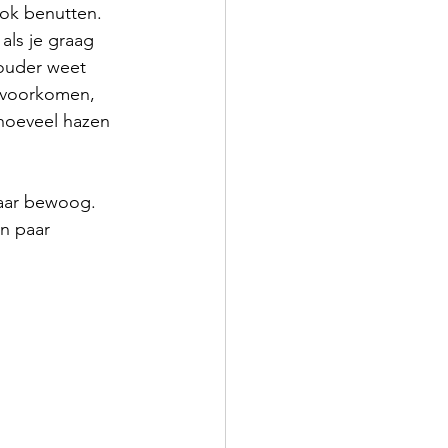
ook benutten. 
als je graag 
houder weet 
e voorkomen, 
 hoeveel hazen 
maar bewoog. 
n paar 