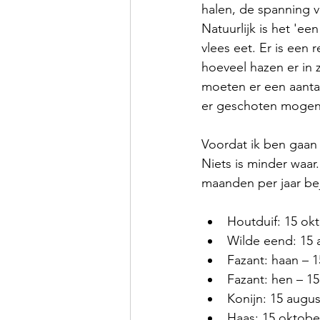
halen, de spanning v
Natuurlijk is het 'ee
vlees eet. Er is een
hoeveel hazen er in 
moeten er een aantal
er geschoten mogen
Voordat ik ben gaan 
Niets is minder waar.
maanden per jaar b
Houtduif: 15 okt
Wilde eend: 15 a
Fazant: haan – 1
Fazant: hen – 1
Konijn: 15 augus
Haas: 15 oktobe