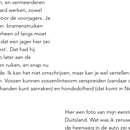
n, en vermeerderen 
 hard werken, zowel 
oor de voorjagers. Je 
an  bramenstruiken 
rheen of langs moet 
at een jager hier zei: 
st'. Dat had hij 
b later aan de 
n ruiken, en snap nu 
e. Ik kan het niet omschrijven, maar kan je wel vertellen
ken. Vossen kunnen vossenlintworm verspreiden (vandaar d
e handen kunt aanraken) en hondsdolheid (dat komt in N
Hier een foto van mijn eerste 
Duitsland. Wat was ik zenuw
de heenweg in de auto zei e