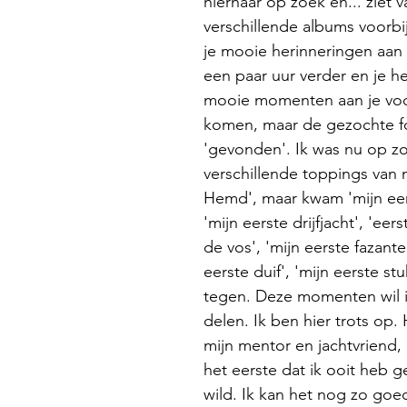
hiernaar op zoek en... ziet v
verschillende albums voorb
je mooie herinneringen aan 
een paar uur verder en je he
mooie momenten aan je voor
komen, maar de gezochte fo
'gevonden'. Ik was nu op zo
verschillende toppings van m
Hemd', maar kwam 'mijn eer
'mijn eerste drijfjacht', 'eers
de vos', 'mijn eerste fazante
eerste duif', 'mijn eerste stu
tegen. Deze momenten wil i
delen. Ik ben hier trots op. 
mijn mentor en jachtvriend, e
het eerste dat ik ooit heb 
wild. Ik kan het nog zo goe