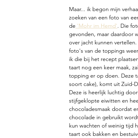
Maar... ik begon mijn verhaa
zoeken van een foto van ee
de
 'Mohr im Hemd'
. Die fot
gevonden, maar daardoor we
over jacht kunnen vertellen.
foto's van de toppings weer
ik die bij het recept plaatsen
taart nog een keer maak, zal
topping er op doen. Deze t
soort cake), komt uit Zuid-Du
Deze is heerlijk luchtig door
stijfgeklopte eiwitten en he
chocoladesmaak doordat er
chocolade in gebruikt wordt.
kun wachten of weinig tijd h
taart ook bakken en bestui