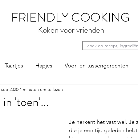
FRIENDLY COOKING
Koken voor vrienden
Taartjes
Hapjes
Voor- en tussengerechten
 sep 2020
4 minuten om te lezen
ten
Luie zondag
Sauzen
Bij de koffie
Pi
n 'toen'...
Je herkent het vast wel. Je 
die je een tijd geleden heb