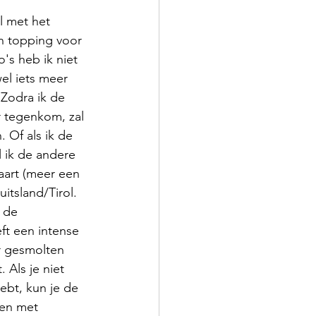
l met het 
n topping voor 
o's heb ik niet 
l iets meer 
 Zodra ik de 
 tegenkom, zal 
. Of als ik de 
 ik de andere 
aart (meer een 
itsland/Tirol. 
 de 
eft een intense 
 gesmolten 
 Als je niet 
ebt, kun je de 
ven met 