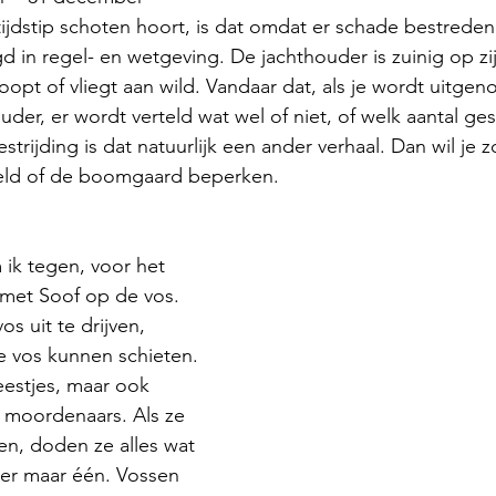
tijdstip schoten hoort, is dat omdat er schade bestrede
egd in regel- en wetgeving. De jachthouder is zuinig op zi
oopt of vliegt aan wild. Vandaar dat, als je wordt uitge
ouder, er wordt verteld wat wel of niet, of welk aantal g
trijding is dat natuurlijk een ander verhaal. Dan wil je z
eld of de boomgaard beperken.   
ik tegen, voor het 
r met Soof op de vos. 
s uit te drijven, 
 vos kunnen schieten. 
estjes, maar ook 
 moordenaars. Als ze 
n, doden ze alles wat 
er maar één. Vossen 