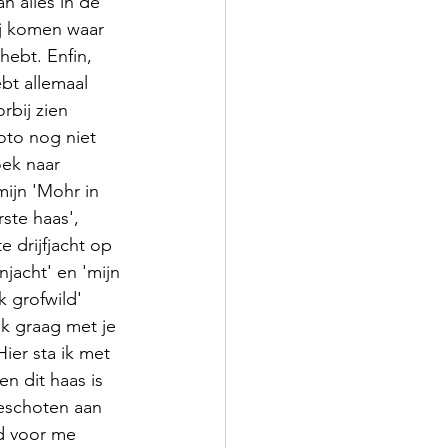
an alles in de 
ij komen waar 
hebt. Enfin, 
bt allemaal 
bij zien 
to nog niet 
ek naar 
ijn 'Mohr in 
ste haas', 
te drijfjacht op 
njacht' en 'mijn 
k grofwild' 
k graag met je 
Hier sta ik met 
n dit haas is 
geschoten aan 
d voor me 