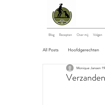
Blog
Recepten
Over mij
Volgen
All Posts
Hoofdgerechten
Monique Jansen
19
Bijgerechten
Nagerech
Verzanden i
lunch
wild