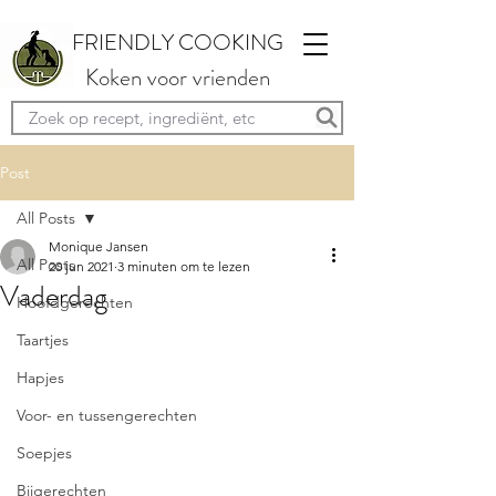
FRIENDLY COOKING
Koken voor vrienden
Post
All Posts
Monique Jansen
All Posts
20 jun 2021
3 minuten om te lezen
Vaderdag
Hoofdgerechten
Taartjes
Hapjes
Voor- en tussengerechten
Soepjes
Bijgerechten