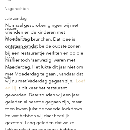
Nagerechten
Luie zondag
Normaal gesproken gingen wij met 
Sauzen
vrienden en de kinderen met 
Bij de koffie
Moederdag brunchen. Dat idee is 
ontstaan omdat beide oudste zonen 
Pina colada’s enzo
bij een restaurantje werkten en op die 
Jacht
manier toch ‘aanwezig’ waren met 
Moederdag. Het lukte dit jaar niet om 
lunch
met Moederdag te gaan , vandaar dat 
wild
wij nu met Vaderdag gegaan zijn.  
Loef 
en Lij
 is dit keer het restaurant 
geworden. Daar zouden wij een jaar 
geleden al naartoe gegaan zijn, maar 
toen kwam juist de tweede lockdown. 
En wat hebben wij daar heerlijk 
gezeten! Lang geleden dat we zo 
lekker relaxt op een terras hebben 