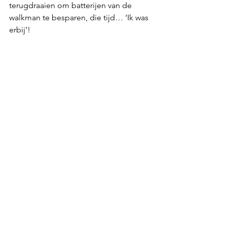
terugdraaien om batterijen van de 
walkman te besparen, die tijd… ‘Ik was 
erbij’!
Oh ja, de Los Angeles Rams hebben 
dit jaar de Super Bowl gewonnen. Ik 
zou niet wachten op de volgende 
Super Bowl om die
 Blue-cheese-dip 
te 
maken (en alles waar je dat mee op 
kunt leuken). Gewoon lekker voor in 
het weekend, als het buiten weer 
regent en stormt en je kunt 
bingewatchen. (Want wat een stormen 
hebben we weer gehad!)