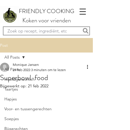
FRIENDLY COOKING
Koken voor vrienden
Post
All Posts
Monique Jansen
All Posts
21 feb 2022
3 minuten om te lezen
Superbowl-food
Hoofdgerechten
Bijgewerkt op:
21 feb 2022
Taartjes
Hapjes
Voor- en tussengerechten
Soepjes
Bijgerechten