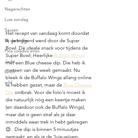
Nagerechten
Luie zondag
Sauzen
Het recept van vandaag komt doordat 
ik getriggerd werd door de Super 
Bij de koffie
Bowl. Dé ideale snack voor tijdens de 
Pina colada’s enzo
Super Bowl; Heerlijke 
Buffalo Wings
Jacht
met een Blue cheese dip. Die heb ik 
meteen van de week gemaakt. Nu 
lunch
bleek ik de Buffalo Wings allang online 
wild
te hebben gezet, maar de
 Blue Cheese 
Dip
 ontbrak. Voor de foto's moest ik 
die natuurlijk nòg een keertje maken 
(en daardoor ook de Buffalo Wings), 
maar dat is geen straf als je daar 
inmiddels weer trek in hebt gekregen 
😉.  Die dip is binnen 5 minuutjes 
gemaakt, en als je de ‘luie-wijven-