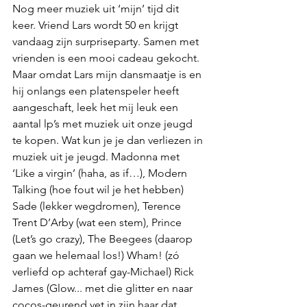
Nog meer muziek uit ‘mijn’ tijd dit 
keer. Vriend Lars wordt 50 en krijgt 
vandaag zijn surpriseparty. Samen met 
vrienden is een mooi cadeau gekocht. 
Maar omdat Lars mijn dansmaatje is en 
hij onlangs een platenspeler heeft 
aangeschaft, leek het mij leuk een 
aantal lp’s met muziek uit onze jeugd 
te kopen. Wat kun je je dan verliezen in 
muziek uit je jeugd. Madonna met 
‘Like a virgin’ (haha, as if…), Modern 
Talking (hoe fout wil je het hebben) 
Sade (lekker wegdromen), Terence 
Trent D’Arby (wat een stem), Prince 
(Let’s go crazy), The Beegees (daarop 
gaan we helemaal los!) Wham! (zó 
verliefd op achteraf gay-Michael) Rick 
James (Glow... met die glitter en naar 
cocos-geurend vet in zijn haar dat 