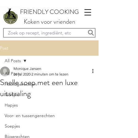
FRIENDLY COOKING
Koken voor vrienden
Post
All Posts
Monique Jansen
All Posts
26 jul 2020
2 minuten om te lezen
Snelle soep met een luxe
Hoofdgerechten
uitstraling
Taartjes
Hapjes
Voor- en tussengerechten
Soepjes
Bijgerechten