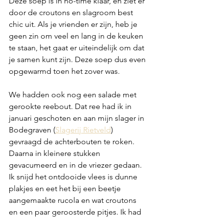
Deze soep is in no-time klaar, en ziet er 
door de croutons en slagroom best 
chic uit. Als je vrienden er zijn, heb je 
geen zin om veel en lang in de keuken 
te staan, het gaat er uiteindelijk om dat 
je samen kunt zijn. Deze soep dus even 
opgewarmd toen het zover was. 
We hadden ook nog een salade met 
gerookte reebout. Dat ree had ik in 
januari geschoten en aan mijn slager in 
Bodegraven (
Slagerij Rietveld
) 
gevraagd de achterbouten te roken. 
Daarna in kleinere stukken 
gevacumeerd en in de vriezer gedaan. 
Ik snijd het ontdooide vlees is dunne 
plakjes en eet het bij een beetje 
aangemaakte rucola en wat croutons 
en een paar geroosterde pitjes. Ik had 