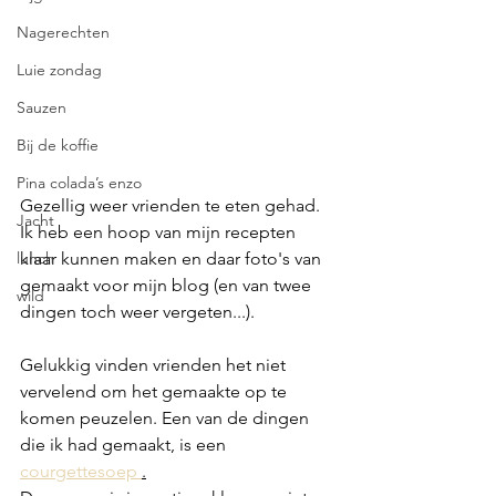
Nagerechten
Luie zondag
Sauzen
Bij de koffie
Pina colada’s enzo
Gezellig weer vrienden te eten gehad. 
Jacht
Ik heb een hoop van mijn recepten 
klaar kunnen maken en daar foto's van 
lunch
gemaakt voor mijn blog (en van twee 
wild
dingen toch weer vergeten...).
Gelukkig vinden vrienden het niet 
vervelend om het gemaakte op te 
komen peuzelen. Een van de dingen 
die ik had gemaakt, is een 
courgettesoep 
.