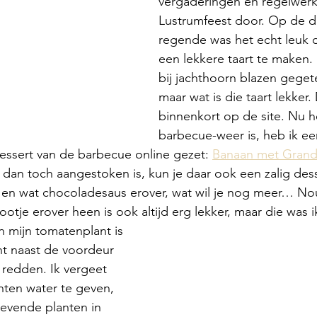
vergaderingen en regelwerk
Lustrumfeest door. Op de d
regende was het echt leuk 
een lekkere taart te maken
bij jachthoorn blazen gegeten
maar wat is die taart lekker.
binnenkort op de site. Nu h
barbecue-weer is, heb ik ee
essert van de barbecue online gezet: 
Banaan met Grand 
q dan toch aangestoken is, kun je daar ook een zalig des
js en wat chocoladesaus erover, wat wil je nog meer… Nou
otje erover heen is ook altijd erg lekker, maar die was i
n mijn tomatenplant is 
t naast de voordeur 
 redden. Ik vergeet 
ten water te geven, 
levende planten in 