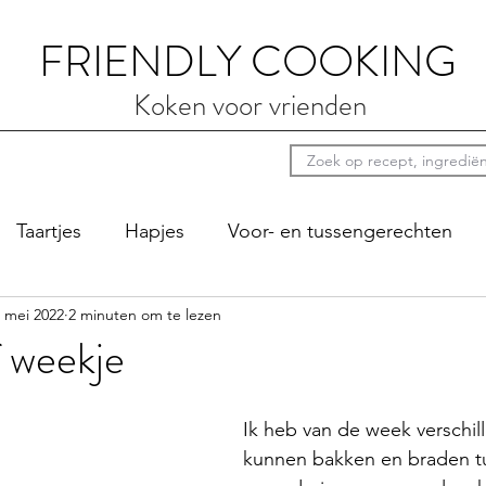
FRIENDLY COOKING
Koken voor vrienden
Taartjes
Hapjes
Voor- en tussengerechten
 mei 2022
2 minuten om te lezen
ten
Luie zondag
Sauzen
Bij de koffie
Pi
 weekje
Ik heb van de week verschil
kunnen bakken en braden t