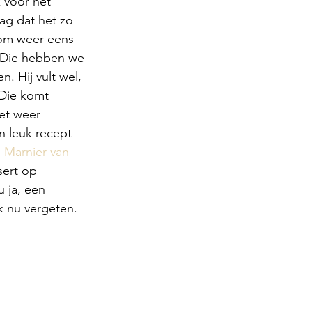
 voor het 
ag dat het zo 
om weer eens 
. Die hebben we 
. Hij vult wel, 
 Die komt 
et weer 
n leuk recept 
Marnier van 
sert op 
 ja, een 
k nu vergeten.