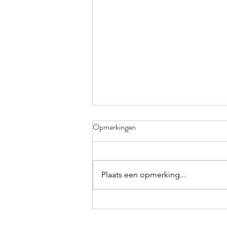
Opmerkingen
Plaats een opmerking...
Kokkerellen met Cas