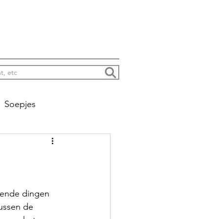
Soepjes
na colada’s enzo
Jacht
lende dingen 
ussen de 