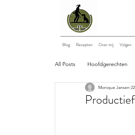
Blog
Recepten
Over mij
Volgen
All Posts
Hoofdgerechten
Monique Jansen
22
Bijgerechten
Nagerech
Productief
lunch
wild