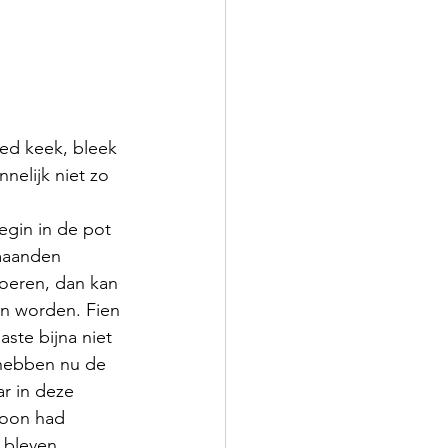
oed keek, bleek 
nelijk niet zo 
egin in de pot 
maanden 
oeren, dan kan 
n worden. Fien 
ste bijna niet 
hebben nu de 
r in deze  
zoon had 
 bleven 