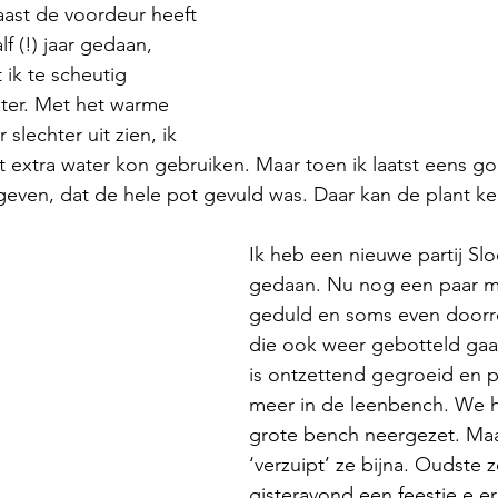
aast de voordeur heeft 
f (!) jaar gedaan, 
 ik te scheutig 
er. Met het warme 
slechter uit zien, ik 
t extra water kon gebruiken. Maar toen ik laatst eens g
geven, dat de hele pot gevuld was. Daar kan de plant ken
Ik heb een nieuwe partij Slo
gedaan. Nu nog een paar 
geduld en soms even doorr
die ook weer gebotteld gaa
is ontzettend gegroeid en pa
meer in de leenbench. We 
grote bench neergezet. Maa
‘verzuipt’ ze bijna. Oudste 
gisteravond een feestje e er