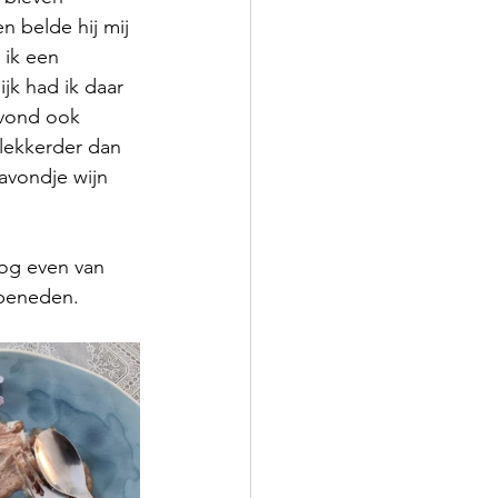
 belde hij mij 
 ik een 
ijk had ik daar 
avond ook 
 lekkerder dan 
 avondje wijn 
og even van 
 beneden.