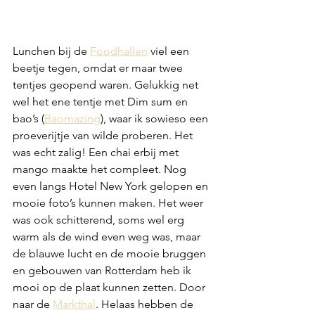
Lunchen bij de 
Foodhallen
 viel een 
beetje tegen, omdat er maar twee 
tentjes geopend waren. Gelukkig net 
wel het ene tentje met Dim sum en 
bao’s (
Baomazing
), waar ik sowieso een 
proeverijtje van wilde proberen. Het 
was echt zalig! Een chai erbij met 
mango maakte het compleet. Nog 
even langs Hotel New York gelopen en 
mooie foto’s kunnen maken. Het weer 
was ook schitterend, soms wel erg 
warm als de wind even weg was, maar 
de blauwe lucht en de mooie bruggen 
en gebouwen van Rotterdam heb ik 
mooi op de plaat kunnen zetten. Door 
naar de 
Markthal
. Helaas hebben de 