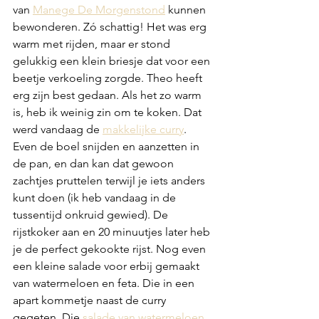
van 
Manege De Morgenstond
 kunnen 
bewonderen. Zó schattig! Het was erg 
warm met rijden, maar er stond 
gelukkig een klein briesje dat voor een 
beetje verkoeling zorgde. Theo heeft 
erg zijn best gedaan. Als het zo warm 
is, heb ik weinig zin om te koken. Dat 
werd vandaag de 
makkelijke curry
. 
Even de boel snijden en aanzetten in 
de pan, en dan kan dat gewoon 
zachtjes pruttelen terwijl je iets anders 
kunt doen (ik heb vandaag in de 
tussentijd onkruid gewied). De 
rijstkoker aan en 20 minuutjes later heb 
je de perfect gekookte rijst. Nog even 
een kleine salade voor erbij gemaakt 
van watermeloen en feta. Die in een 
apart kommetje naast de curry 
gegeten. Die 
salade van watermeloen 