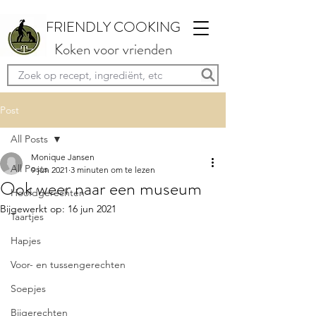
FRIENDLY COOKING
Koken voor vrienden
Post
All Posts
Monique Jansen
All Posts
9 jun 2021
3 minuten om te lezen
Ook weer naar een museum
Hoofdgerechten
Bijgewerkt op:
16 jun 2021
Taartjes
Hapjes
Voor- en tussengerechten
Soepjes
Bijgerechten