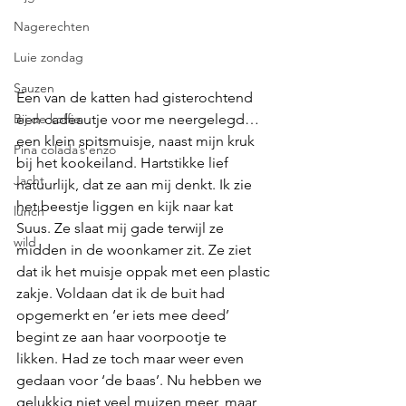
Nagerechten
Luie zondag
Sauzen
Een van de katten had gisterochtend 
Bij de koffie
een cadeautje voor me neergelegd… 
een klein spitsmuisje, naast mijn kruk 
Pina colada’s enzo
bij het kookeiland. Hartstikke lief 
Jacht
natuurlijk, dat ze aan mij denkt. Ik zie 
het beestje liggen en kijk naar kat 
lunch
Suus. Ze slaat mij gade terwijl ze  
wild
midden in de woonkamer zit. Ze ziet 
dat ik het muisje oppak met een plastic 
zakje. Voldaan dat ik de buit had 
opgemerkt en ‘er iets mee deed’ 
begint ze aan haar voorpootje te 
likken. Had ze toch maar weer even 
gedaan voor ‘de baas’. Nu hebben we 
gelukkig niet veel muizen meer, maar 