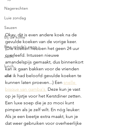
Nagerechten
Luie zondag
Sauzen
Okay, dit is even andere koek na de 
Bij de koffie
gevulde koeken van de vorige keer. 
Pina colada’s enzo
(Die koeken hebben het geen 24 uur 
overleefd. Intussen nieuwe 
Jacht
amandelspijs gemaakt, dus binnenkort 
lunch
kan ik gaan bakken voor de vrienden 
die ik had beloofd gevulde koeken te 
wild
kunnen laten proeven...) Een 
snelle 
bisque van gamba's.
 Deze kun je vast 
op je lijstje voor het Kerstdiner zetten. 
Een luxe soep die je zo mooi kunt 
pimpen als je zelf wilt. En nóg leuker: 
Als je een beetje extra maakt, kun je 
dat weer gebruiken voor overheerlijke 