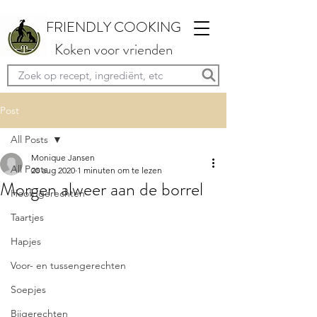
FRIENDLY COOKING
Koken voor vrienden
Post
All Posts
Monique Jansen
All Posts
20 aug 2020
1 minuten om te lezen
Morgen alweer aan de borrel
Hoofdgerechten
Taartjes
Hapjes
Voor- en tussengerechten
Soepjes
Bijgerechten