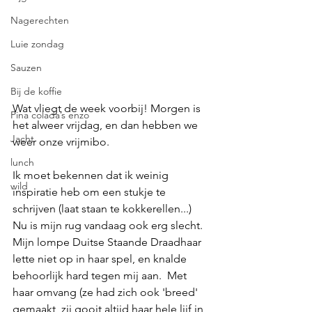
Nagerechten
Luie zondag
Sauzen
Bij de koffie
Wat vliegt de week voorbij! Morgen is 
Pina colada’s enzo
het alweer vrijdag, en dan hebben we 
Jacht
weer onze vrijmibo. 
lunch
Ik moet bekennen dat ik weinig 
wild
inspiratie heb om een stukje te 
schrijven (laat staan te kokkerellen...)  
Nu is mijn rug vandaag ook erg slecht. 
Mijn lompe Duitse Staande Draadhaar 
lette niet op in haar spel, en knalde 
behoorlijk hard tegen mij aan.  Met 
haar omvang (ze had zich ook 'breed' 
gemaakt, zij gooit altijd haar hele lijf in 