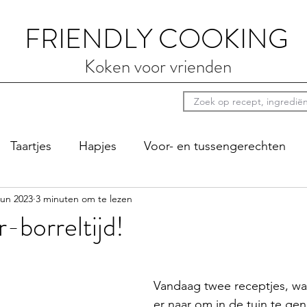
FRIENDLY COOKING
Koken voor vrienden
Taartjes
Hapjes
Voor- en tussengerechten
jun 2023
3 minuten om te lezen
ten
Luie zondag
Sauzen
Bij de koffie
Pi
borreltijd!
Vandaag twee receptjes, wan
er naar om in de tuin te gen