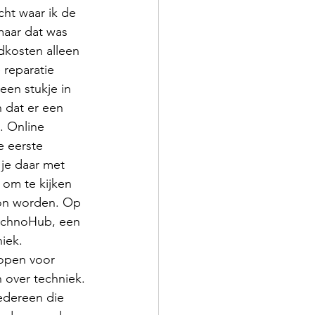
ht waar ik de 
maar dat was 
dkosten alleen 
 reparatie 
een stukje in 
 dat er een 
. Online 
e eerste 
je daar met 
 om te kijken 
on worden. Op 
TechnoHub, een 
iek. 
 open voor 
 over techniek. 
edereen die 