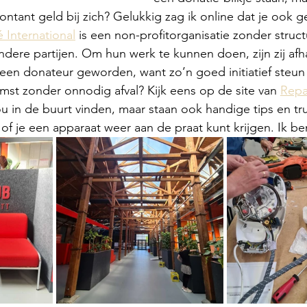
tant geld bij zich? Gelukkig zag ik online dat je ook g
 International
 is een non-profitorganisatie zonder struct
ndere partijen. Om hun werk te kunnen doen, zijn zij afha
een donateur geworden, want zo’n goed initiatief steun 
mst zonder onnodig afval? Kijk eens op de site van 
Repa
jou in de buurt vinden, maar staan ook handige tips en tr
n of je een apparaat weer aan de praat kunt krijgen. Ik be