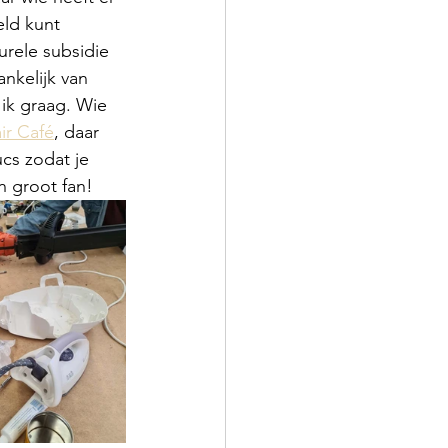
eld kunt 
urele subsidie 
nkelijk van 
ik graag. Wie 
ir Café
, daar 
ucs zodat je 
n groot fan!