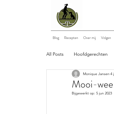
Blog
Recepten
Over mij
Volgen
All Posts
Hoofdgerechten
Monique Jansen
4 
Bijgerechten
Nagerech
Mooi-weer-
Bijgewerkt op:
5 jun 2023
lunch
wild