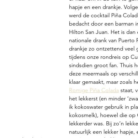
hapje en een drankje. Volge
werd de cocktail Piña Colad
bedacht door een barman in
Hilton San Juan. Het is dan
nationale drank van Puerto R
drankje zo ontzettend veel
tijdens onze rondreis op C
sindsdien groot fan. Thuis
deze meermaals op verschil
klaar gemaakt, maar zoals he
Romige Piña Colada
 staat, 
het lekkerst (en minder ‘zwa
ik kokoswater gebruik in pla
kokosmelk), hoewel die op
lekkerder was. Bij zo’n lekk
natuurlijk een lekker hapje,