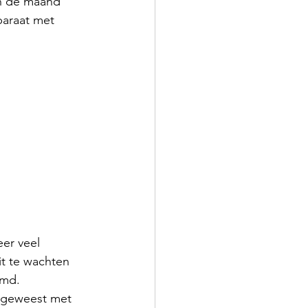
an de maand 
araat met 
er veel 
it te wachten 
emd. 
 geweest met 