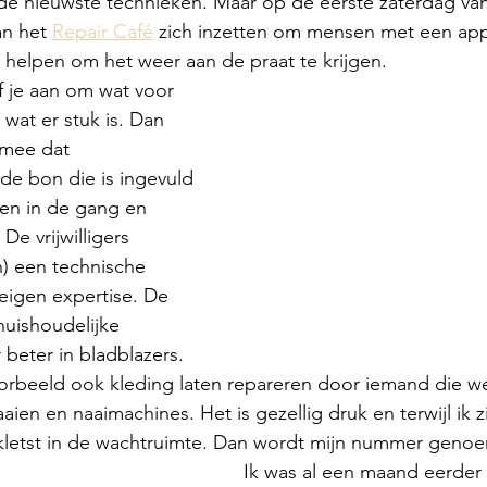
r de nieuwste technieken. Maar op de eerste zaterdag v
an het 
Repair Café
 zich inzetten om mensen met een app
helpen om het weer aan de praat te krijgen. 
 je aan om wat voor 
wat er stuk is. Dan 
 mee dat 
de bon die is ingevuld 
en in de gang en 
De vrijwilligers 
) een technische 
eigen expertise. De 
 huishoudelijke 
 beter in bladblazers. 
oorbeeld ook kleding laten repareren door iemand die we
aien en naaimachines. Het is gezellig druk en terwijl ik z
ekletst in de wachtruimte. Dan wordt mijn nummer geno
Ik was al een maand eerder