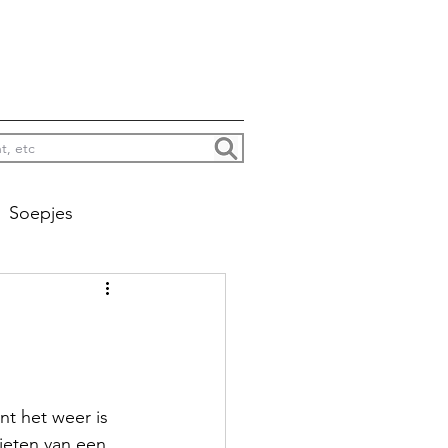
Soepjes
na colada’s enzo
Jacht
t het weer is 
ieten van een 