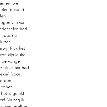
kwamen 'we' 
elen besteld 
len 
egen van van 
 onderdelen had 
n, dus nu 
kijzer 
wijl Rick het 
rde zijn leuke 
j de vorige 
er uit elkaar had 
ekie' (voor 
erden 
of het 
 het is gelukt! 
eer! Nu zag ik 
ar wie heeft er 