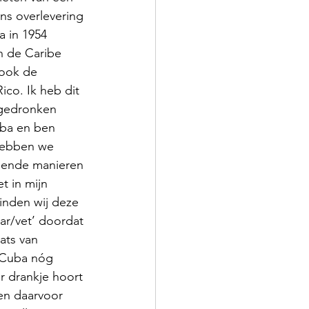
ns overlevering 
a in 1954 
 de Caribe 
 ook de 
ico. Ik heb dit 
 gedronken 
uba en ben 
 hebben we 
lende manieren 
t in mijn 
vinden wij deze 
ar/vet’ doordat 
ats van 
 Cuba nóg 
er drankje hoort 
 en daarvoor 