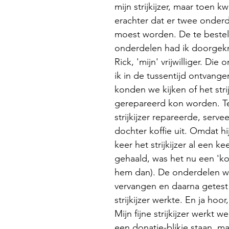
mijn strijkijzer, maar toen 
erachter dat er twee onderd
moest worden. De te bestel
onderdelen had ik doorgekr
Rick, 'mijn' vrijwilliger. Die
ik in de tussentijd ontvange
konden we kijken of het strij
gerepareerd kon worden. Ter
strijkijzer repareerde, servee
dochter koffie uit. Omdat hi
keer het strijkijzer al een ke
gehaald, was het nu een 'ko
hem dan). De onderdelen w
vervangen en daarna getest 
strijkijzer werkte. En ja hoor,
Mijn fijne strijkijzer werkt w
een donatie-blikje staan, ma