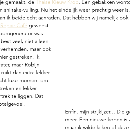
je gemaakt, de 
Thaise Kieuw Krob
. Een gebakken wonto
n shiitake-vulling. Nu het eindelijk weer prachtig weer is,
kan ik beide echt aanraden. Dat hebben wij namelijk oo
 
Repair Café
 geweest. 
 stoomgenerator was 
 best veel, niet alleen 
 overhemden, maar ook 
er gestreken. Ik 
ter, maar Robijn 
ruikt dan extra lekker. 
 echt luxe-moment om 
treken en lekker 
rek te liggen. Dat 
telgevoel. 
Enfin, mijn strijkijzer… Die
meer. Een nieuwe kopen is 
maar ik wilde kijken of deze