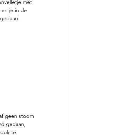
nvelletje met 
 en je in de 
k gedaan!
 gaf geen stoom 
zó gedaan, 
 ook te 