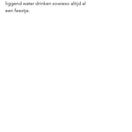
liggend water drinken sowieso altijd al 
een feestje. 
Vandaag staat in het teken van 
bijkomen. Foto’s uitzoeken, 
doorsturen, blog schrijven, recept 
plaatsen en ik hoop straks nog even 
'bankzaken' te verrichten. Ik had 
woensdag al geschreven dat ik de 
Thaise runderstoof 
voor bij de 
Oosterse wortelsalade met mango 