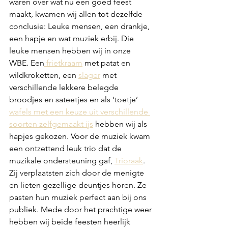
waren over wat nu een goed feest 
maakt, kwamen wij allen tot dezelfde 
conclusie: Leuke mensen, een drankje, 
een hapje en wat muziek erbij. Die 
leuke mensen hebben wij in onze 
WBE. Een
 frietkraam
 met patat en 
wildkroketten, een 
slager
 met 
verschillende lekkere belegde 
broodjes en sateetjes en als ‘toetje’ 
wafels met een keuze uit verschillende 
soorten zelfgemaakt ijs
 hebben wij als 
hapjes gekozen. Voor de muziek kwam 
een ontzettend leuk trio dat de 
muzikale ondersteuning gaf, 
Trioraak
. 
Zij verplaatsten zich door de menigte 
en lieten gezellige deuntjes horen. Ze 
pasten hun muziek perfect aan bij ons 
publiek. Mede door het prachtige weer 
hebben wij beide feesten heerlijk 