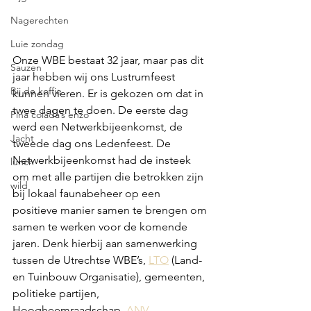
Nagerechten
Luie zondag
Onze WBE bestaat 32 jaar, maar pas dit 
Sauzen
jaar hebben wij ons Lustrumfeest 
Bij de koffie
kunnen vieren. Er is gekozen om dat in 
twee dagen te doen. De eerste dag 
Pina colada’s enzo
werd een Netwerkbijeenkomst, de 
Jacht
tweede dag ons Ledenfeest. De 
Netwerkbijeenkomst had de insteek 
lunch
om met alle partijen die betrokken zijn 
wild
bij lokaal faunabeheer op een 
positieve manier samen te brengen om 
samen te werken voor de komende 
jaren. Denk hierbij aan samenwerking 
tussen de Utrechtse WBE’s, 
LTO
 (Land- 
en Tuinbouw Organisatie), gemeenten, 
politieke partijen, 
Hoogheemraadschap, 
ANV 