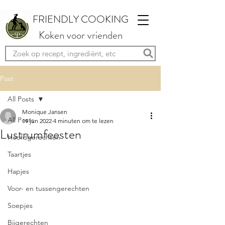
FRIENDLY COOKING
Koken voor vrienden
Post
All Posts
Monique Jansen
All Posts
19 jun 2022
4 minuten om te lezen
Lustrumfeesten
Hoofdgerechten
Taartjes
Hapjes
Voor- en tussengerechten
Soepjes
Bijgerechten