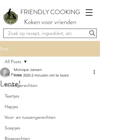
FRIENDLY COOKING
Koken voor vrienden
Post
All Posts
Monique Jansen
All Posts
9 mrt 2025
2 minuten om te lezen
Lente!
Hoofdgerechten
Taartjes
Hapjes
Voor- en tussengerechten
Soepjes
Bijgerechten