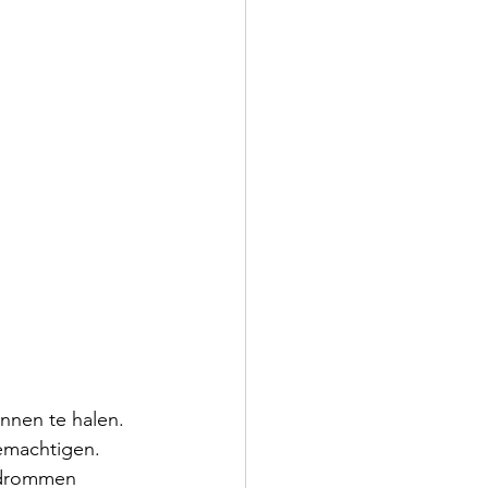
innen te halen. 
bemachtigen. 
n drommen 