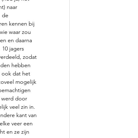
t) naar 
 de 
ren kennen bij 
wie waar zou 
en en daarna 
 10 jagers 
verdeeld, zodat 
uden hebben 
 ook dat het 
oveel mogelijk 
 bemachtigen 
k werd door 
jk veel zin in. 
andere kant van 
elke veer een 
t en ze zijn 