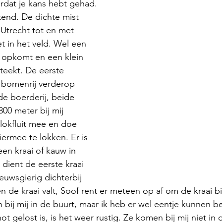
dat je kans hebt gehad. 
tend. De dichte mist 
Utrecht tot en met 
t in het veld. Wel een 
 opkomt en een klein 
teekt. De eerste 
e bomenrij verderop 
de boerderij, beide 
00 meter bij mij 
lokfluit mee en doe 
iermee te lokken. Er is 
een kraai of kauw in 
 dient de eerste kraai 
euwsgierig dichterbij 
 en de kraai valt, Soof rent er meteen op af om de kraai b
n bij mij in de buurt, maar ik heb er wel eentje kunnen 
ot gelost is, is het weer rustig. Ze komen bij mij niet i