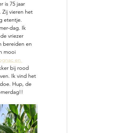
 is 75 jaar 
Zij vieren het 
 etentje. 
er-dag. Ik 
de vriezer 
n bereiden en 
en mooi
ognac en 
kker bij rood 
ven. Ik vind het 
 doe. Hup, de 
zomerdag!!