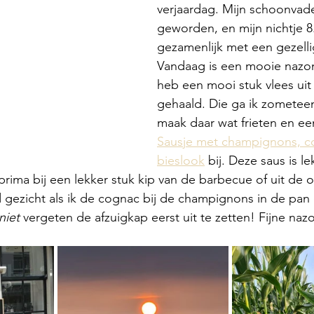
verjaardag. Mijn schoonvader
geworden, en mijn nichtje 8. 
gezamenlijk met een gezellig
Vandaag is een mooie nazom
heb een mooi stuk vlees uit 
gehaald. Die ga ik zometee
maak daar wat frieten en e
Sausje met champignons, c
bieslook
 bij. Deze saus is le
rima bij een lekker stuk kip van de barbecue of uit de o
nd gezicht als ik de cognac bij de champignons in de pan
niet
 vergeten de afzuigkap eerst uit te zetten! Fijne na