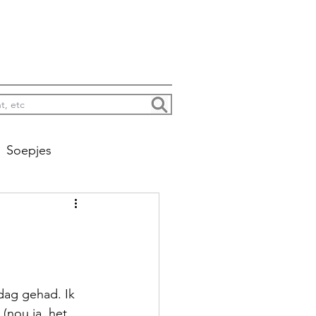
Soepjes
na colada’s enzo
Jacht
dag gehad. Ik 
(nou ja, het 