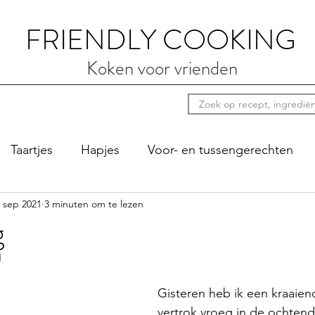
FRIENDLY COOKING
Koken voor vrienden
Taartjes
Hapjes
Voor- en tussengerechten
 sep 2021
3 minuten om te lezen
ten
Luie zondag
Sauzen
Bij de koffie
Pi
g
1
Gisteren heb ik een kraaien
vertrok vroeg in de ochtend 