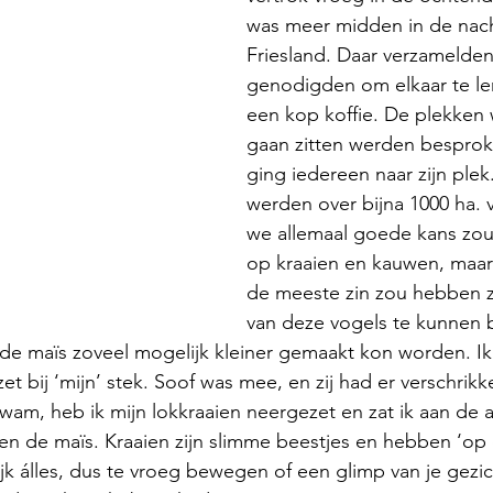
was meer midden in de nach
Friesland. Daar verzamelden
genodigden om elkaar te le
een kop koffie. De plekken 
gaan zitten werden besprok
ging iedereen naar zijn plek.
werden over bijna 1000 ha. 
we allemaal goede kans zo
op kraaien en kauwen, maar
de meeste zin zou hebben z
van deze vogels te kunnen
de maïs zoveel mogelijk kleiner gemaakt kon worden. I
t bij ‘mijn’ stek. Soof was mee, en zij had er verschrikkeli
am, heb ik mijn lokkraaien neergezet en zat ik aan de 
ssen de maïs. Kraaien zijn slimme beestjes en hebben ‘op 
jk álles, dus te vroeg bewegen of een glimp van je gezich