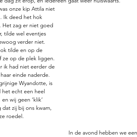
 dag zit erop, en iedereen gaat weer huiswaarts. 
as onze kip Attila niet 
. Ik deed het hok 
. Het zag er niet goed 
 tilde wel eventjes 
ewoog verder niet. 
hok tilde en op de 
f ze op de plek liggen. 
 ik had niet eerder de 
 haar einde naderde. 
grijnige Wyandotte, is 
 het echt een heel 
 en wij geen ‘klik’ 
dat zij bij ons kwam, 
ze roedel. 
In de avond hebben we een