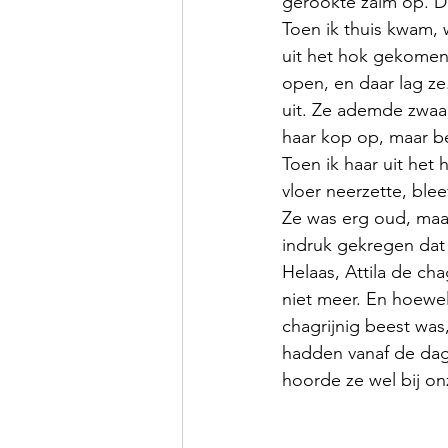
gerookte zalm op. De
Toen ik thuis kwam, w
uit het hok gekomen
open, en daar lag ze
uit. Ze ademde zwaar,
haar kop op, maar b
Toen ik haar uit het 
vloer neerzette, blee
Ze was erg oud, maar
indruk gekregen dat
Helaas, Attila de cha
niet meer. En hoewel
chagrijnig beest was,
hadden vanaf de dag 
hoorde ze wel bij on