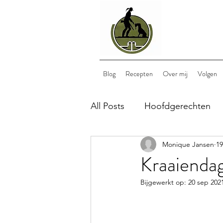
Blog
Recepten
Over mij
Volgen
All Posts
Hoofdgerechten
Monique Jansen
19
Bijgerechten
Nagerech
Kraaienda
Bijgewerkt op:
20 sep 202
lunch
wild