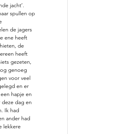
de jacht’. 
haar spullen op 
e 
len de jagers 
e ene heeft 
hieten, de 
ereen heeft 
iets gezeten, 
nog genoeg 
en voor veel 
gelegd en er 
 een hapje en 
r deze dag en 
. Ik had 
en ander had 
 lekkere 