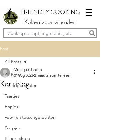
FRIENDLY COOKING
Koken voor vrienden
Post
All Posts
Monique Jansen
All Posts
24 aug 2022
2 minuten om te lezen
Kort blog
Hoofdgerechten
Taartjes
Hapjes
Voor- en tussengerechten
Soepjes
Bijgerechten