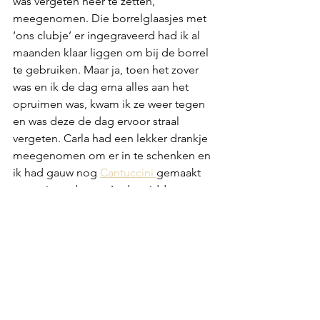
was vergeten neer te zetten, 
meegenomen. Die borrelglaasjes met 
‘ons clubje’ er ingegraveerd had ik al 
maanden klaar liggen om bij de borrel 
te gebruiken. Maar ja, toen het zover 
was en ik de dag erna alles aan het 
opruimen was, kwam ik ze weer tegen 
en was deze de dag ervoor straal 
vergeten. Carla had een lekker drankje 
meegenomen om er in te schenken en 
ik had gauw nog 
Cantuccini 
gemaakt 
om er in te dopen. In de middag gauw 
naar mijn ‘oudste’ vriendin om te gaan 
kijken waar wij nu naartoe gaan in die 
Heimat om ons 30-jarig jubileum te 
vieren. Het is Bonn geworden, en we 
verheugen ons er nu al verschrikkelijk 
op!! Nog één dagje zweten, en daarna 
hopelijk wat aangenamere 