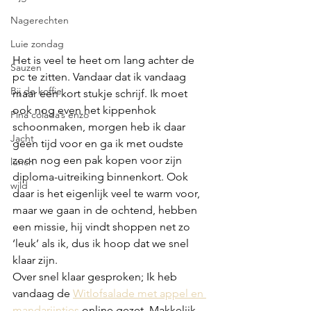
Nagerechten
Luie zondag
Het is veel te heet om lang achter de 
Sauzen
pc te zitten. Vandaar dat ik vandaag 
Bij de koffie
maar een kort stukje schrijf. Ik moet 
ook nog even het kippenhok 
Pina colada’s enzo
schoonmaken, morgen heb ik daar 
Jacht
geen tijd voor en ga ik met oudste 
zoon nog een pak kopen voor zijn 
lunch
diploma-uitreiking binnenkort. Ook 
wild
daar is het eigenlijk veel te warm voor, 
maar we gaan in de ochtend, hebben 
een missie, hij vindt shoppen net zo 
‘leuk’ als ik, dus ik hoop dat we snel 
klaar zijn.
Over snel klaar gesproken; Ik heb 
vandaag de 
Witlofsalade met appel en 
mandarijntjes
 online gezet. Makkelijk, 