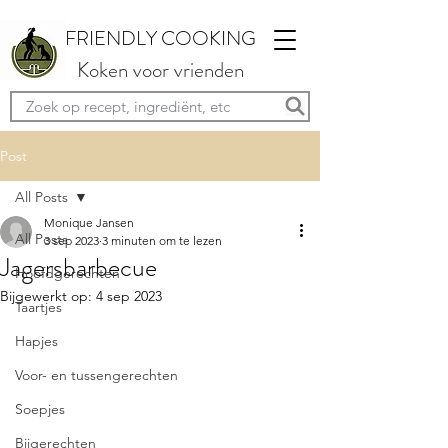
FRIENDLY COOKING
Koken voor vrienden
Post
All Posts
Monique Jansen
All Posts
3 sep 2023
3 minuten om te lezen
Jagersbarbecue
Hoofdgerechten
Bijgewerkt op:
4 sep 2023
Taartjes
Hapjes
Voor- en tussengerechten
Soepjes
Bijgerechten