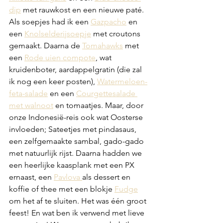
dip
 met rauwkost en een nieuwe paté. 
Als soepjes had ik een 
Gazpacho
 en 
een 
Knolselderijsoepje
 met croutons 
gemaakt. Daarna de 
Tomahawks
 met 
een 
Rode uien compote
, wat 
kruidenboter, aardappelgratin (die zal 
ik nog een keer posten), 
Watermeloen-
feta-salade
 en een 
Courgettesalade 
met walnoot
 en tomaatjes. Maar, door 
onze Indonesië-reis ook wat Oosterse 
invloeden; Sateetjes met pindasaus, 
een zelfgemaakte sambal, gado-gado 
met natuurlijk rijst. Daarna hadden we 
een heerlijke kaasplank met een PX 
ernaast, een 
Pavlova 
als dessert en 
koffie of thee met een blokje 
Fudge
om het af te sluiten. Het was één groot 
feest! En wat ben ik verwend met lieve 