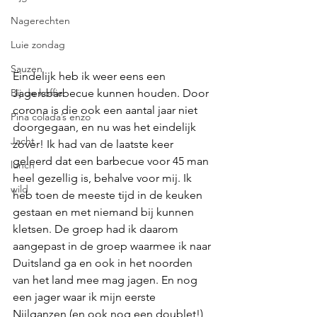
Nagerechten
Luie zondag
Sauzen
Eindelijk heb ik weer eens een 
Bij de koffie
Jagersbarbecue kunnen houden. Door 
corona is die ook een aantal jaar niet 
Pina colada’s enzo
doorgegaan, en nu was het eindelijk 
Jacht
zover! Ik had van de laatste keer 
geleerd dat een barbecue voor 45 man 
lunch
heel gezellig is, behalve voor mij. Ik 
wild
heb toen de meeste tijd in de keuken 
gestaan en met niemand bij kunnen 
kletsen. De groep had ik daarom 
aangepast in de groep waarmee ik naar 
Duitsland ga en ook in het noorden 
van het land mee mag jagen. En nog 
een jager waar ik mijn eerste 
Nijlganzen (en ook nog een doublet!) 