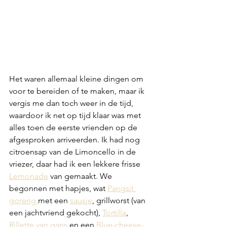
Het waren allemaal kleine dingen om 
voor te bereiden of te maken, maar ik 
vergis me dan toch weer in de tijd, 
waardoor ik net op tijd klaar was met 
alles toen de eerste vrienden op de 
afgesproken arriveerden. Ik had nog 
citroensap van de Limoncello in de 
vriezer, daar had ik een lekkere frisse 
Lemonade
 van gemaakt. We 
begonnen met hapjes, wat 
Pangsit 
goreng 
met een 
sausje
, grillworst (van 
een jachtvriend gekocht), 
Tortilla
, 
Rillette van gans
 en een 
Blue-cheese-