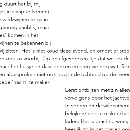
ng duurt het bij mij 
pt in slaap te komen) 
 wildzwijnen te gaan 
r genoeg aanblik, maar 
es’ komen in het 
wijnen te bekennen bij 
ij zitten. Het is niet koud deze avond, en omdat er stee
vond ook zo voorbij. Op de afgesproken tijd dat we zoud
naar het huisje en daar drinken en eten we nog wat. Ro
n afgesproken niet ook nog in de ochtend op de reeën
ede ‘nacht’ te maken
Eerst ontbijten met z’n alle
vervolgens door het jachtveld
te voeren en de wildcamera’
bekijken/leeg te maken/batte
laden. Het is prachtig weer, 
heerlijk zo in het bos en ook