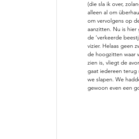
(die sla ik over, zola
alleen al om überhau
om vervolgens op de
aanzitten. Nu is hie
de ‘verkeerde beestj
vizier. Helaas geen z
de hoogzitten waar w
zien is, vliegt de a
gaat iedereen terug 
we slapen. We hadde
gewoon even een go