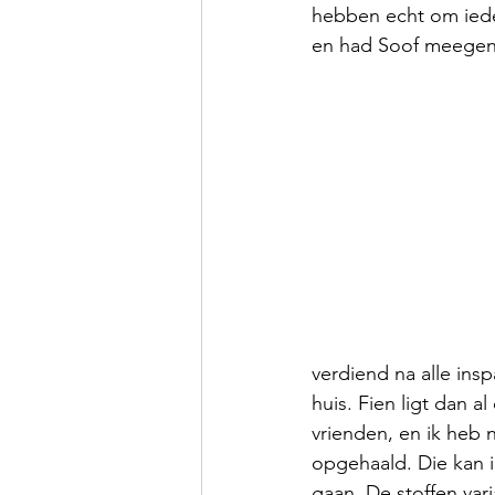
hebben echt om iede
en had Soof meege
verdiend na alle ins
huis. Fien ligt dan a
vrienden, en ik heb
opgehaald. Die kan i
gaan. De stoffen var