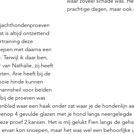
waar zoveel schade was. He
prachtige dagen, maar ook e
 jachthondenproeven 
at is altijd ontzettend 
rtraining deze 
oepen met daarna een 
 Terwijl ik daar ben, 
 van Nathalie, zij heeft 
ten. Arie heeft bij de 
ooie hinde kunnen 
annsheil voor beiden 
bij de proeven was 
ienblad waar een haak onder zat waar je de hondenlijn a
enop 4 gevulde glazen met je hond langs neergelegde g
eze proef 2 kansen. Het is mij gelukt Fien langs de geha
ij ervan kon snoepen, maar het was wel een behoorlijke 