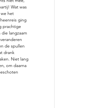
ts niet mee, 
artij! Wat was 
 we het 
heenreis ging 
 prachtige 
n die langzaam 
 veranderen 
n de spullen 
at drank 
aken. Niet lang 
sen, om daarna 
geschoten 