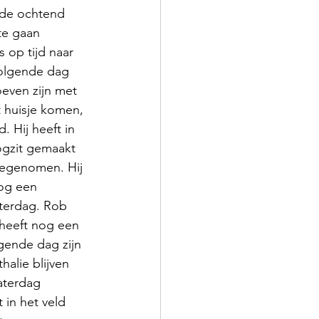
 de ochtend 
te gaan 
s op tijd naar 
volgende dag 
even zijn met 
t huisje komen, 
. Hij heeft in 
gzit gemaakt 
egenomen. Hij 
nog een 
terdag. Rob 
 heeft nog een 
gende dag zijn 
halie blijven 
aterdag 
 in het veld 