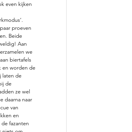
k even kijken 
erkmodus’. 
 paar proeven 
n. Beide 
weldig! Aan 
verzamelen we 
aan biertafels 
k en worden de 
 laten de 
ij de 
adden ze wel 
we daarna naar 
ecue van 
ikken en 
 de fazanten 
r niets om 