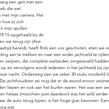
ang een geit met een 
 heb die wel 
 met mijn camera. Het 
 hoe zij zich 
 mijn spullen 
19.15 opgehaald bij de 
 we terug zijn (Arie 
altijd bereid), heeft Rob een vos geschoten, eten we o
ing aan te trekken en naar een ander jachtveld te rijden
en zwijnen, die complete weilanden omgewoeld hadden.
op en vervolgens wordt iedereen in het jachtveld bij zijn
frisse nacht. Onderweg zien we zeker 30 stuks roodwild 
De jachthoudster zei nog dat er de avond ervoor zwijnen
den liepen en ook aan het burlen waren. Het was een ze
 en helaas (misschien juist daardoor) was het wild verder 
aar de auto terug lopen, is het hoge gras bevroren. Een
nog wat. 