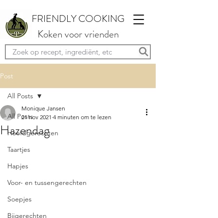
FRIENDLY COOKING
Koken voor vrienden
Post
All Posts
Monique Jansen
All Posts
21 nov 2021
4 minuten om te lezen
Hazendag
Hoofdgerechten
Taartjes
Hapjes
Voor- en tussengerechten
Soepjes
Bijgerechten