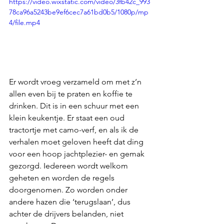
https://video.wixstatic.com/video/3fb42c_993
78ca96a5243be9ef6cec7a61bd0b5/1080p/mp
4/file.mp4
Er wordt vroeg verzameld om met z’n 
allen even bij te praten en koffie te 
drinken. Dit is in een schuur met een 
klein keukentje. Er staat een oud 
tractortje met camo-verf, en als ik de 
verhalen moet geloven heeft dat ding 
voor een hoop jachtplezier- en gemak 
gezorgd. Iedereen wordt welkom 
geheten en worden de regels 
doorgenomen. Zo worden onder 
andere hazen die ‘terugslaan’, dus 
achter de drijvers belanden, niet 