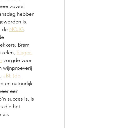
eer zoveel 
oensdag hebben 
geworden is. 
 de 
NOJG
. 
de 
lekkers. Bram 
ikelen, 
Slager 
r
 zorgde voor 
 wijnproeverij 
, 
JBL (de 
 en natuurlijk 
weer een 
n succes is, is 
s die het 
 als 