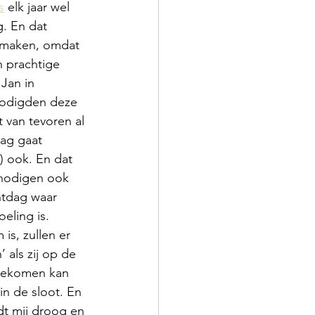
s
 elk jaar wel 
g. En dat 
k maken, omdat 
 prachtige 
Jan in 
odigden deze 
 van tevoren al 
dag gaat 
) ook. En dat 
 nodigen ook 
chtdag waar 
eling is. 
s, zullen er 
als zij op de 
 gekomen kan 
in de sloot. En 
udt mij droog en 