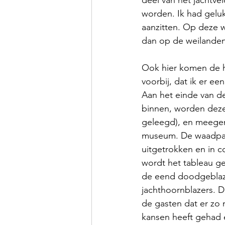
deel van het jachtve
worden. Ik had gelu
aanzitten. Op deze w
dan op de weilanden
Ook hier komen de 
voorbij, dat ik er een
Aan het einde van de 
binnen, worden deze
geleegd), en meege
museum. De waadpa
uitgetrokken en in co
wordt het tableau g
de eend doodgeblaz
jachthoornblazers. D
de gasten dat er zo 
kansen heeft gehad e