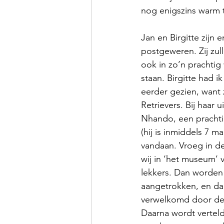
nog enigszins warm t
Jan en Birgitte zijn e
postgeweren. Zij zul
ook in zo’n prachtig
staan. Birgitte had ik
eerder gezien, want z
Retrievers. Bij haar u
Nhando, een prachtig
(hij is inmiddels 7 
vandaan. Vroeg in d
wij in ‘het museum’ v
lekkers. Dan worde
aangetrokken, en da
verwelkomd door de 
Daarna wordt vertel