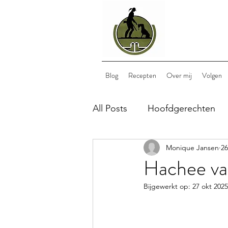
Blog
Recepten
Over mij
Volgen
All Posts
Hoofdgerechten
Monique Jansen
26
Bijgerechten
Nagerech
Hachee va
Bijgewerkt op:
27 okt 2025
lunch
wild