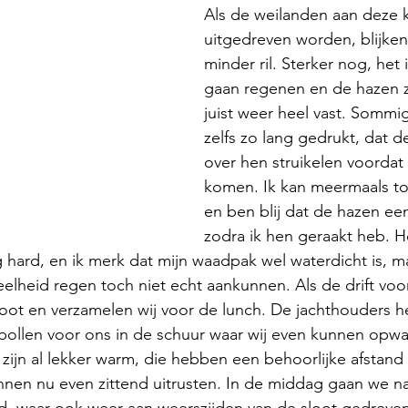
Als de weilanden aan deze k
uitgedreven worden, blijke
minder ril. Sterker nog, het 
gaan regenen en de hazen z
juist weer heel vast. Sommi
zelfs zo lang gedrukt, dat de
over hen struikelen voordat 
komen. Ik kan meermaals to
en ben blij dat de hazen ee
zodra ik hen geraakt heb. H
g hard, en ik merk dat mijn waadpak wel waterdicht is,
eelheid regen toch niet echt aankunnen. Als de drift voor
loot en verzamelen wij voor de lunch. De jachthouders 
bollen voor ons in de schuur waar wij even kunnen opw
 zijn al lekker warm, die hebben een behoorlijke afstand
nnen nu even zittend uitrusten. In de middag gaan we n