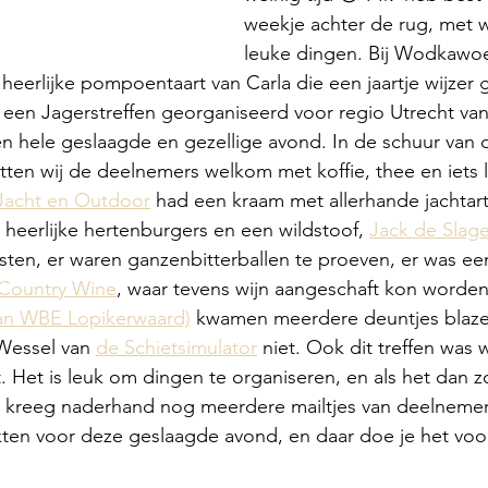
weekje achter de rug, met w
leuke dingen. Bij Wodkaw
eerlijke pompoentaart van Carla die een jaartje wijzer 
een Jagerstreffen georganiseerd voor regio Utrecht van
n hele geslaagde en gezellige avond. In de schuur van 
en wij de deelnemers welkom met koffie, thee en iets 
Jacht en Outdoor
 had een kraam met allerhande jachtart
 heerlijke hertenburgers en een wildstoof, 
Jack de Slage
en, er waren ganzenbitterballen te proeven, er was een
Country Wine
, waar tevens wijn aangeschaft kon worden
van WBE Lopikerwaard)
 kwamen meerdere deuntjes blazen
Wessel van 
de Schietsimulator
 niet. Ook dit treffen was 
Het is leuk om dingen te organiseren, en als het dan zo’
Ik kreeg naderhand nog meerdere mailtjes van deelnemer
ten voor deze geslaagde avond, en daar doe je het voor