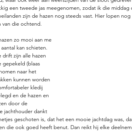
ld, waar ook weer aan weerszijden van de sloot gedreven
kkig een tweede jas meegenomen, zodat ik die middag 
eilanden zijn de hazen nog steeds vast. Hier lopen nog
 van die ochtend.
hazen zo mooi aan me 
 aantal kan schieten. 
drift zijn alle hazen 
 gepekeld (blaas 
nomen naar het 
kken kunnen worden 
mfortabeler kledij 
elegd en de hazen en 
en door de 
e jachthouder dankt 
netjes geschoten is, dat het een mooie jachtdag was, da
n die ook goed heeft benut. Dan reikt hij elke deelneme