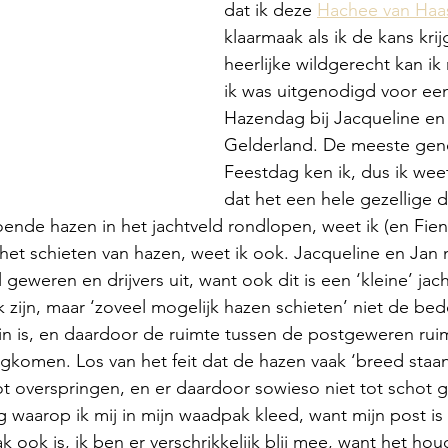
dat ik deze 
Hachee van Haa
klaarmaak als ik de kans krij
heerlijke wildgerecht kan i
ik was uitgenodigd voor een
Hazendag bij Jacqueline en 
Gelderland. De meeste gen
Feestdag ken ik, dus ik weet
dat het een hele gezellige 
ende hazen in het jachtveld rondlopen, weet ik (en Fien
 het schieten van hazen, weet ik ook. Jacqueline en Jan
 geweren en drijvers uit, want ook dit is een ‘kleine’ ja
 zijn, maar ‘zoveel mogelijk hazen schieten’ niet de bedo
 is, en daardoor de ruimte tussen de postgeweren ruim i
omen. Los van het feit dat de hazen vaak ‘breed staan’ 
oot overspringen, en er daardoor sowieso niet tot schot
 waarop ik mij in mijn waadpak kleed, want mijn post is 
k ook is, ik ben er verschrikkelijk blij mee, want het ho