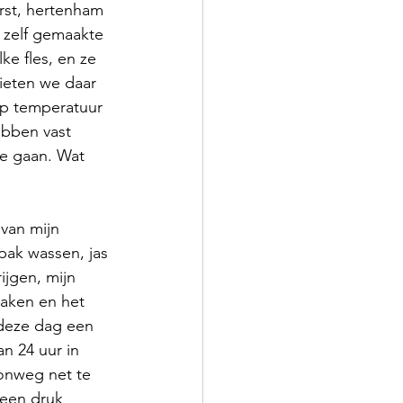
rst, hertenham 
n zelf gemaakte 
ke fles, en ze 
ieten we daar 
op temperatuur 
bben vast 
te gaan. Wat 
van mijn 
ak wassen, jas 
ijgen, mijn 
aken en het 
deze dag een 
an 24 uur in 
nweg net te 
 een druk 