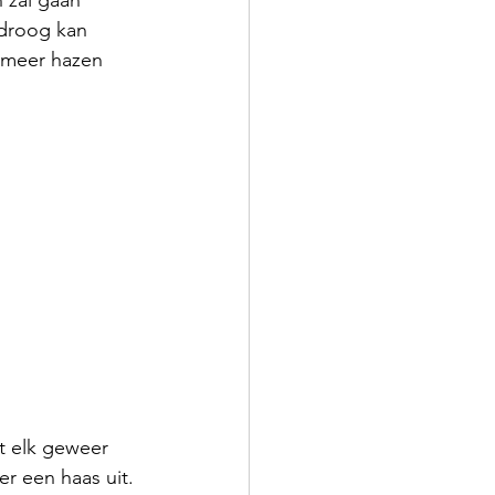
 zal gaan 
droog kan 
 meer hazen 
t elk geweer 
r een haas uit. 