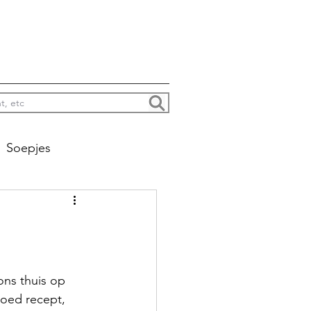
Soepjes
na colada’s enzo
Jacht
ons thuis op 
goed recept, 