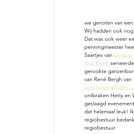
we genoten van een h
Wij hadden ook nog 
Dat was ook weer ee
penningmeester heett
Saartjes van 
Unique 
Arie Blonk
 serveerde
gerookte ganzenborst
van René Bergh van 
jachthoorn blazers 
ontbraken Hetty en 
geslaagd evenement. 
dat helemaal leuk! 
regiobestuur bedank
regiobestuur.