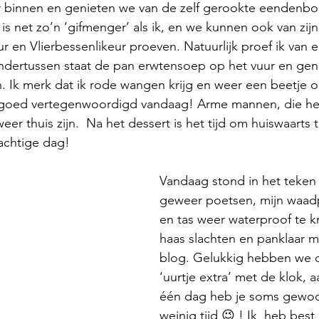
 binnen en genieten we van de zelf gerookte eendenbo
is net zo’n ‘gifmenger’ als ik, en we kunnen ook van zij
r en Vlierbessenlikeur proeven. Natuurlijk proef ik van el
! Ondertussen staat de pan erwtensoep op het vuur en gen
n. Ik merk dat ik rode wangen krijg en weer een beetje 
 goed vertegenwoordigd vandaag! Arme mannen, die he
eer thuis zijn.  Na het dessert is het tijd om huiswaarts 
achtige dag!
Vandaag stond in het teken 
geweer poetsen, mijn waadp
en tas weer waterproof te kr
haas slachten en panklaar m
blog. Gelukkig hebben we 
‘uurtje extra’ met de klok, a
één dag heb je soms gewoo
weinig tijd 😉 ! Ik  heb best