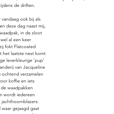
ijdens de driften.
r vandaag ook bij als 
len deze dag naast mij, 
 waadpak, in de sloot 
 wel al een keer 
ij fokt Flatcoated 
it het laatste nest komt 
e leverkleurige ‘pup’ 
maanden) van Jacqueline 
e ochtend verzamelen 
oor koffie en iets 
n de waadpakken 
n wordt iedereen 
jachthoornblazers. 
d waar gejaagd gaat 