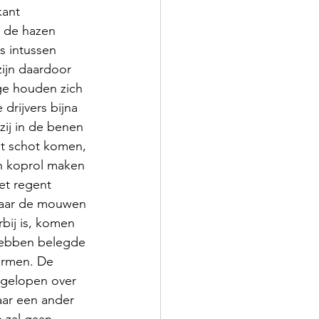
ant 
n de hazen 
is intussen 
ijn daardoor 
ge houden zich 
 drijvers bijna 
zij in de benen 
t schot komen, 
n koprol maken 
et regent 
 maar de mouwen 
bij is, komen 
hebben belegde 
armen. De 
 gelopen over 
aar een ander 