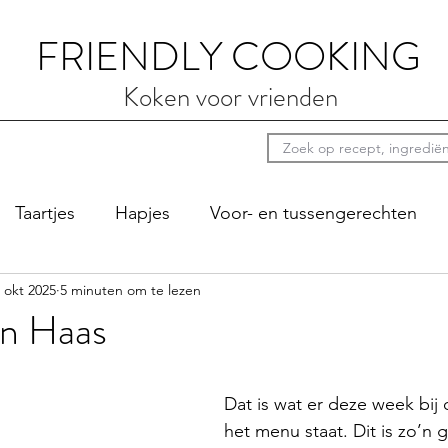
FRIENDLY COOKING
Koken voor vrienden
Taartjes
Hapjes
Voor- en tussengerechten
 okt 2025
5 minuten om te lezen
ten
Luie zondag
Sauzen
Bij de koffie
Pi
n Haas
Dat is wat er deze week bij 
het menu staat. Dit is zo’n 