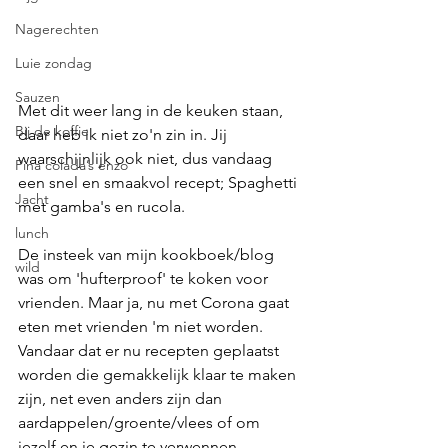
Nagerechten
Luie zondag
Sauzen
Met dit weer lang in de keuken staan, 
Bij de koffie
daar heb ik niet zo'n zin in. Jij 
waarschijnlijk ook niet, dus vandaag 
Pina colada’s enzo
een snel en smaakvol recept; Spaghetti 
Jacht
met gamba's en rucola.
lunch
De insteek van mijn kookboek/blog 
wild
was om 'hufterproof' te koken voor 
vrienden. Maar ja, nu met Corona gaat 
eten met vrienden 'm niet worden. 
Vandaar dat er nu recepten geplaatst 
worden die gemakkelijk klaar te maken 
zijn, net even anders zijn dan 
aardappelen/groente/vlees of om 
jezelf en je gezin te verwennen. 