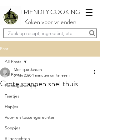
FRIENDLY COOKING
Koken voor vrienden
Post
All Posts
Monique Jansen
All Posts
8 mei 2020
1 minuten om te lezen
Grote stappen snel thuis
Hoofdgerechten
Taartjes
Hapjes
Voor- en tussengerechten
Soepjes
Bijgerechten