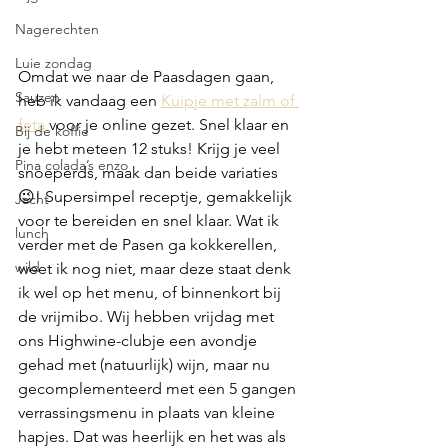
Nagerechten
Luie zondag
Omdat we naar de Paasdagen gaan, 
Sauzen
heb ik vandaag een 
Kuipje met zalm of 
feta
 voor je online gezet. Snel klaar en 
Bij de koffie
je hebt meteen 12 stuks! Krijg je veel 
Pina colada’s enzo
snoeperds, maak dan beide variaties 
😉! Supersimpel receptje, gemakkelijk 
Jacht
voor te bereiden en snel klaar. Wat ik 
lunch
verder met de Pasen ga kokkerellen, 
wild
weet ik nog niet, maar deze staat denk 
ik wel op het menu, of binnenkort bij 
de vrijmibo. Wij hebben vrijdag met 
ons Highwine-clubje een avondje 
gehad met (natuurlijk) wijn, maar nu 
gecomplementeerd met een 5 gangen 
verrassingsmenu in plaats van kleine 
hapjes. Dat was heerlijk en het was als 