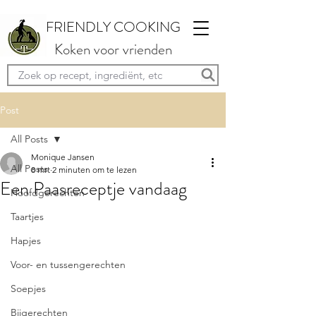
FRIENDLY COOKING
Koken voor vrienden
Post
All Posts
Monique Jansen
All Posts
8 mrt
2 minuten om te lezen
Een Paasreceptje vandaag
Hoofdgerechten
Taartjes
Hapjes
Voor- en tussengerechten
Soepjes
Bijgerechten