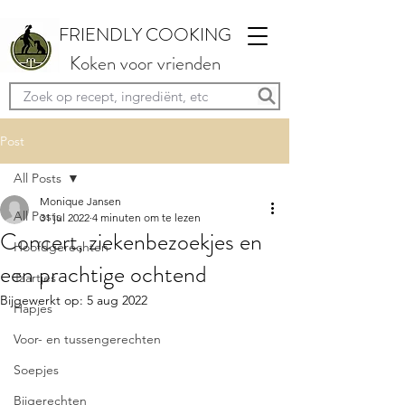
FRIENDLY COOKING
Koken voor vrienden
Post
All Posts
Monique Jansen
All Posts
31 jul 2022
4 minuten om te lezen
Concert, ziekenbezoekjes en
Hoofdgerechten
een prachtige ochtend
Taartjes
Bijgewerkt op:
5 aug 2022
Hapjes
Voor- en tussengerechten
Soepjes
Bijgerechten