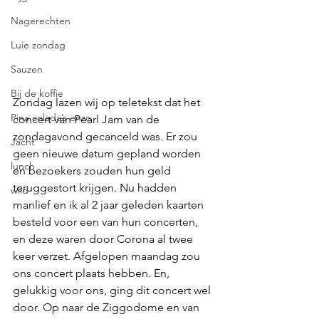
Nagerechten
Luie zondag
Sauzen
Bij de koffie
Zondag lazen wij op teletekst dat het 
Pina colada’s enzo
concert van Pearl Jam van de 
zondagavond gecanceld was. Er zou 
Jacht
geen nieuwe datum gepland worden 
lunch
en bezoekers zouden hun geld 
teruggestort krijgen. Nu hadden 
wild
manlief en ik al 2 jaar geleden kaarten 
besteld voor een van hun concerten, 
en deze waren door Corona al twee 
keer verzet. Afgelopen maandag zou 
ons concert plaats hebben. En, 
gelukkig voor ons, ging dit concert wel 
door. Op naar de Ziggodome en van 