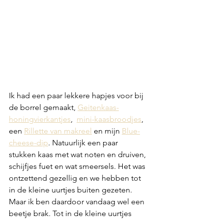
Ik had een paar lekkere hapjes voor bij 
de borrel gemaakt, 
Geitenkaas-
honingvierkantjes
,  
mini-kaasbroodjes
, 
een 
Rillette van makreel
 en mijn 
Blue-
cheese-dip
. Natuurlijk een paar 
stukken kaas met wat noten en druiven, 
schijfjes fuet en wat smeersels. Het was 
ontzettend gezellig en we hebben tot 
in de kleine uurtjes buiten gezeten. 
Maar ik ben daardoor vandaag wel een 
beetje brak. Tot in de kleine uurtjes 