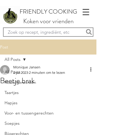
FRIENDLY COOKING
Koken voor vrienden
Post
All Posts
Monique Jansen
All Posts
2 jul 2023
2 minuten om te lezen
Beetje brak
Hoofdgerechten
Taartjes
Hapjes
Voor- en tussengerechten
Soepjes
Bijgerechten