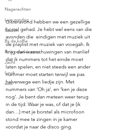
Nagerechten
Luie zondag
Gisteravond hebben we een gezellige 
borrel gehad. Je hebt wel eens van die 
Sauzen
avonden die  eindigen met muziek uit 
Bij de koffie
de playlist met muziek van vroegah. Ik 
Pina colada’s enzo
krijg dan waarschuwingen van manlief 
dat ik nummers tot het einde moet 
Jacht
laten spelen, en niet steeds een ander 
lunch
nummer moet starten terwijl we pas 
halverwege een liedje zijn. Met 
wild
nummers van ‘Oh ja’, en ‘ken je deze 
nog’. Je bent dan meteen weer terug 
in de tijd. Waar je was, of dat je (ik 
dan…) met je borstel als microfoon 
stond mee te zingen in je kamer 
voordat je naar de disco ging. 