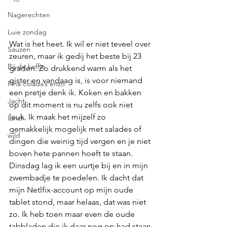
Nagerechten
Luie zondag
Wat is het heet. Ik wil er niet teveel over 
Sauzen
zeuren, maar ik gedij het beste bij 23 
Bij de koffie
graden. Zo drukkend warm als het 
gister en vandaag is, is voor niemand 
Pina colada’s enzo
een pretje denk ik. Koken en bakken 
Jacht
op dit moment is nu zelfs ook niet 
leuk. Ik maak het mijzelf zo 
lunch
gemakkelijk mogelijk met salades of 
wild
dingen die weinig tijd vergen en je niet 
boven hete pannen hoeft te staan. 
Dinsdag lag ik een uurtje bij en in mijn 
zwembadje te poedelen. Ik dacht dat 
mijn Netlfix-account op mijn oude 
tablet stond, maar helaas, dat was niet 
zo. Ik heb toen maar even de oude 
tabbladen die ik daar nog op had staan 