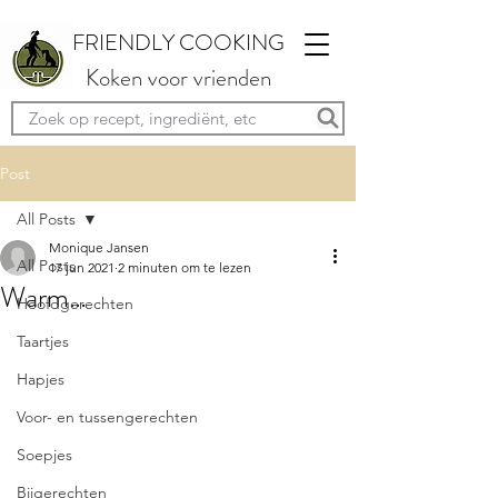
FRIENDLY COOKING
Koken voor vrienden
Post
All Posts
Monique Jansen
All Posts
17 jun 2021
2 minuten om te lezen
Warm…
Hoofdgerechten
Taartjes
Hapjes
Voor- en tussengerechten
Soepjes
Bijgerechten