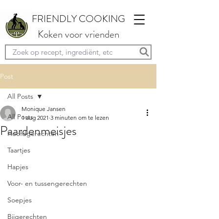
FRIENDLY COOKING
Koken voor vrienden
Post
All Posts
Monique Jansen
All Posts
1 aug 2021
3 minuten om te lezen
Paardenmeisjes
Hoofdgerechten
Taartjes
Hapjes
Voor- en tussengerechten
Soepjes
Bijgerechten