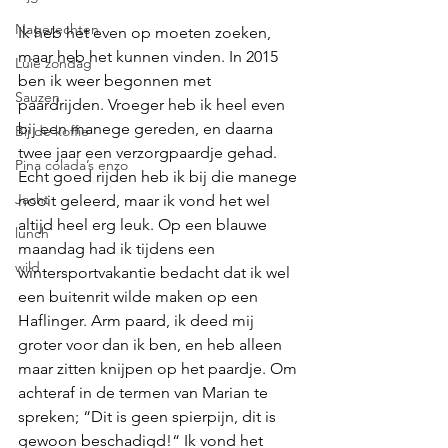
Nagerechten
Ik heb het even op moeten zoeken, 
maar heb het kunnen vinden. In 2015 
Luie zondag
ben ik weer begonnen met 
Sauzen
paardrijden. Vroeger heb ik heel even 
bij een manege gereden, en daarna 
Bij de koffie
twee jaar een verzorgpaardje gehad. 
Pina colada’s enzo
Echt goed rijden heb ik bij die manege 
Jacht
nooit geleerd, maar ik vond het wel 
altijd heel erg leuk. Op een blauwe 
lunch
maandag had ik tijdens een 
wild
wintersportvakantie bedacht dat ik wel 
een buitenrit wilde maken op een 
Haflinger. Arm paard, ik deed mij 
groter voor dan ik ben, en heb alleen 
maar zitten knijpen op het paardje. Om 
achteraf in de termen van Marian te 
spreken; “Dit is geen spierpijn, dit is 
gewoon beschadigd!“ Ik vond het 