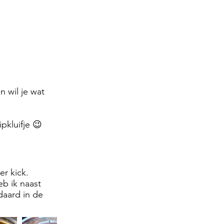
 wil je wat
pkluifje 😉
er kick.
b ik naast
ndaard in de