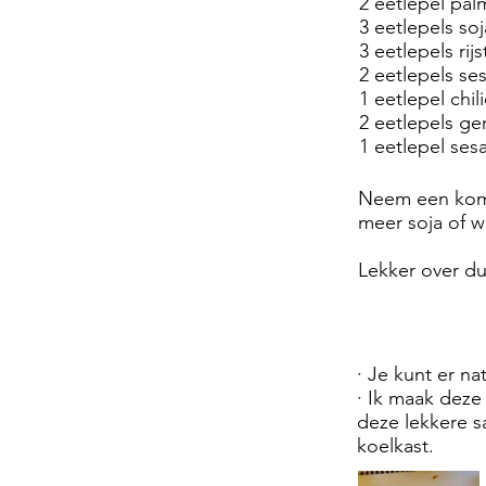
2 eetlepel pal
3 eetlepels so
3 eetlepels rijs
2 eetlepels se
1 eetlepel chili
2 eetlepels ge
1 eetlepel se
Neem een komme
meer soja of w
Lekker over du
· Je kunt er na
· Ik maak deze
deze lekkere s
koelkast.