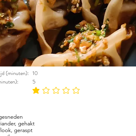
ijd (minuten):
10
minuten):
5
gemiddelde waardering 1 uit 5
, gesneden
riander, gehakt
flook, geraspt