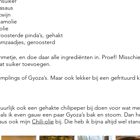
msuiker
jasaus
twijn
samolie
olie
roosterde pinda’s, gehakt
samzaadjes, geroosterd
tje, en doe daar alle ingrediënten in. Proef! Misschien
at suiker toevoegen.
mplings of Gyoza’s. Maar ook lekker bij een gefrituurd ki
tuurlijk ook een gehakte chilipeper bij doen voor wat me
 als ik even gauw een paar Gyoza’s bak en stoom. Dan he
aus ook mijn
Chili-olie
bij. Die heb ik bijna altijd wel sta