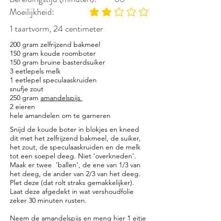
Moeilijkheid:
gemiddelde waardering 2 uit 5
1 taartvorm, 24 centimeter
200 gram zelfrijzend bakmeel
150 gram koude roomboter
150 gram bruine basterdsuiker
3 eetlepels melk
1 eetlepel speculaaskruiden
snufje zout
250 gram
amandelspijs
2 eieren
hele amandelen om te garneren
Snijd de koude boter in blokjes en kneed
dit met het zelfrijzend bakmeel, de suiker,
het zout, de speculaaskruiden en de melk
tot een soepel deeg. Niet ‘overkneden’.
Maak er twee ‘ballen’, de ene van 1/3 van
het deeg, de ander van 2/3 van het deeg.
Plet deze (dat rolt straks gemakkelijker).
Laat deze afgedekt in wat vershoudfolie
zeker 30 minuten rusten.
Neem de
amandelspijs
en meng hier 1 eitje