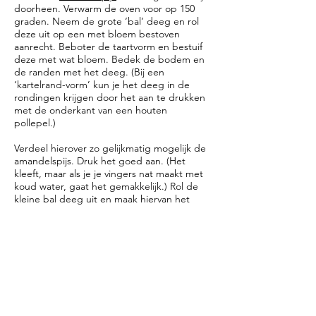
doorheen. Verwarm de oven voor op 150
graden. Neem de grote ‘bal’ deeg en rol
deze uit op een met bloem bestoven
aanrecht. Beboter de taartvorm en bestuif
deze met wat bloem. Bedek de bodem en
de randen met het deeg. (Bij een
‘kartelrand-vorm’ kun je het deeg in de
rondingen krijgen door het aan te drukken
met de onderkant van een houten
pollepel.)
Verdeel hierover zo gelijkmatig mogelijk de
amandelspijs. Druk het goed aan. (Het
kleeft, maar als je je vingers nat maakt met
koud water, gaat het gemakkelijk.) Rol de
kleine bal deeg uit en maak hiervan het
deksel voor de gevulde speculaas. Druk
goed aan bij de randen en snijd het
overtollige deeg weg.
Klop het 2e eitje los. Druk voor de garnering
de amandelen in het deeg en bestrijk het
deksel met het losgeklopte ei. Bak de
speculaas goudbruin in ongeveer 55-60
minuten.