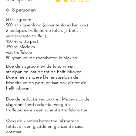
gemiddelde waardering 2 uit 5
6-8 personen
500 slagroom
500 ml kippenfond (groentenfond kan ook)
2 eetlepels truffelpuree (of als je boft…
versgeraspte truffel!)
150 ml witte port
150 ml Madeira
wat truffelolie
50 gram koude roomboter, in blokjes
Doe de slagroom en de fond in een
steelpan en laat dit tot de helft inkoken.
Doe in een andere kleine steelpan de
Madeira en de port, en laat ook dit tot de
helft inkoken.
Doe de reductie van port en Madeira bij de
slagroom-fond reductie. Voeg de
truffelpuree en een scheutje truffelolie toe.
Voeg de klontjes boter toe, al roerend,
totdat er een gladde en glanzende saus
ontstaat.