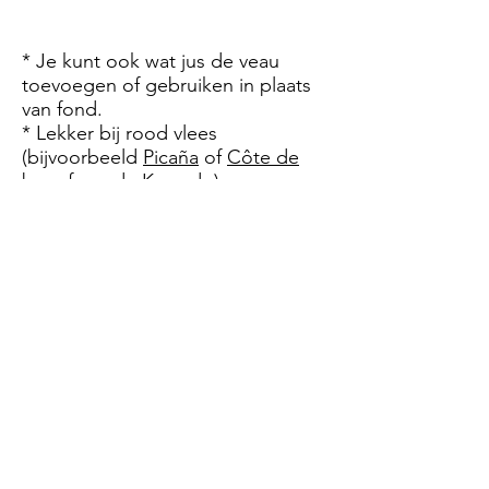
* Je kunt ook wat jus de veau
toevoegen of gebruiken in plaats
van fond.
* Lekker bij rood vlees
(bijvoorbeeld
Picaña
of
Côte de
boeuf van de Kamado
).
* Als de saus te dun is, kun je deze
dikker maken door een theelepel
maïzena in een klein beetje water
aan te lengen en dat door de saus
te roeren met een garde.
* Bij veel haast kun je in plaats van
steelpannetjes koekenpannen
gebruiken, die hebben een groter
oppervlak en daardoor verdampt
het vocht sneller.