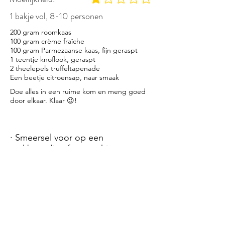
gemiddelde waardering 1 uit 5
1 bakje vol, 8-10 personen
200 gram roomkaas
100 gram crème fraîche
100 gram Parmezaanse kaas, fijn geraspt
1 teentje knoflook, geraspt
2 theelepels truffeltapenade
Een beetje citroensap, naar smaak
Doe alles in een ruime kom en meng goed
door elkaar. Klaar 😉!
· Smeersel voor op een
stokbroodje of scrocchi.
· Als je over hebt, is het lekker de
volgende dag op een broodje.
Plakje ham erop en wat tuin- of
waterkers of dungesneden
rauwkost.