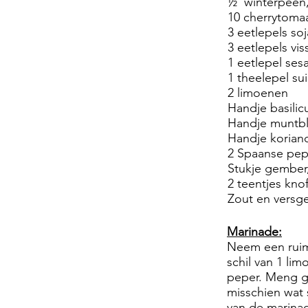
½ winterpeen,
10 cherrytomaa
3 eetlepels so
3 eetlepels vis
1 eetlepel ses
1 theelepel su
2 limoenen
Handje basili
Handje muntbl
Handje korian
2 Spaanse pepe
Stukje gember
2 teentjes kno
Zout en versg
Marinade:
Neem een ruime
schil van 1 li
peper. Meng go
misschien wat 
van de marinad