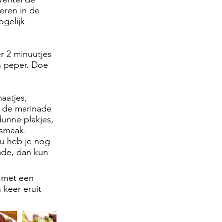
neren in de
ogelijk
er 2 minuutjes
n peper. Doe
aatjes,
n de marinade
unne plakjes,
 smaak.
Nu heb je nog
ade, dan kun
r met een
 keer eruit