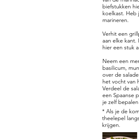
biefstukken hi
koelkast. Heb j
marineren.
Verhit een gril
aan elke kant.
hier een stuk a
Neem een meng
basilicum, mun
over de salade
het vocht van 
Verdeel de sal
een Spaanse pe
je zelf bepalen
* Als je de ko
theelepel langs
krijgen.