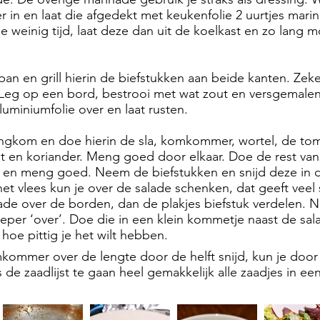
er in en laat die afgedekt met keukenfolie 2 uurtjes mari
e weinig tijd, laat deze dan uit de koelkast en zo lang m
lpan en grill hierin de biefstukken aan beide kanten. Zek
 Leg op een bord, bestrooi met wat zout en versgemale
luminiumfolie over en laat rusten.
kom en doe hierin de sla, komkommer, wortel, de tom
t en koriander. Meng goed door elkaar. Doe de rest va
 en meng goed. Neem de biefstukken en snijd deze in d
het vlees kun je over de salade schenken, dat geeft veel
ade over de borden, dan de plakjes biefstuk verdelen. 
per ‘over’. Doe die in een klein kommetje naast de sal
 hoe pittig je het wilt hebben.
mkommer over de lengte door de helft snijd, kun je doo
 de zaadlijst te gaan heel gemakkelijk alle zaadjes in een