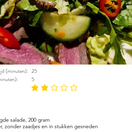
ijd (minuten):
25
minuten):
5
gemiddelde waardering 2 uit 5
gde salade, 200 gram
zonder zaadjes en in stukken gesneden