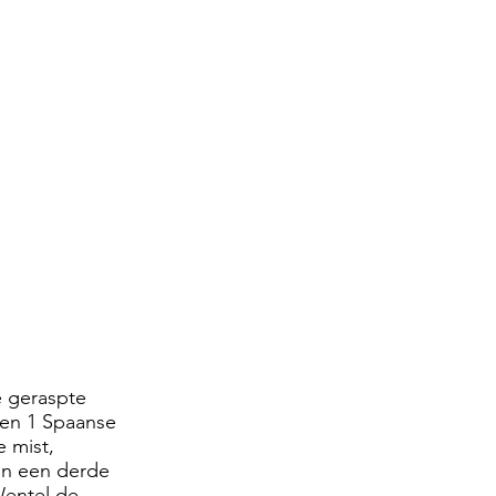
e geraspte
 en 1 Spaanse
 mist,
in een derde
Wentel de