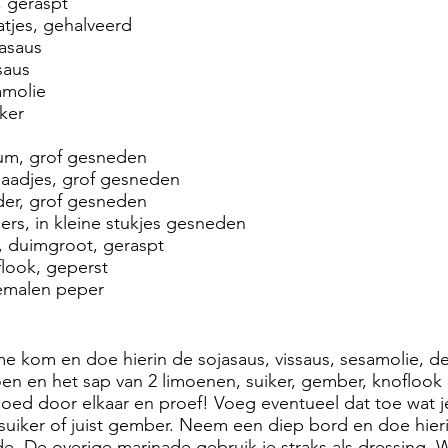
 geraspt
tjes, gehalveerd
jasaus
saus
amolie
iker
cum, grof gesneden
aadjes, grof gesneden
der, grof gesneden
rs, in kleine stukjes gesneden
, duimgroot, geraspt
flook, geperst
emalen peper
 kom en doe hierin de sojasaus, vissaus, sesamolie, d
moen en het sap van 2 limoenen, suiker, gember, knoflook
ed door elkaar en proef! Voeg eventueel dat toe wat je
suiker of juist gember. Neem een diep bord en doe hier
e. De overige marinade gebruik je straks als dressing. 