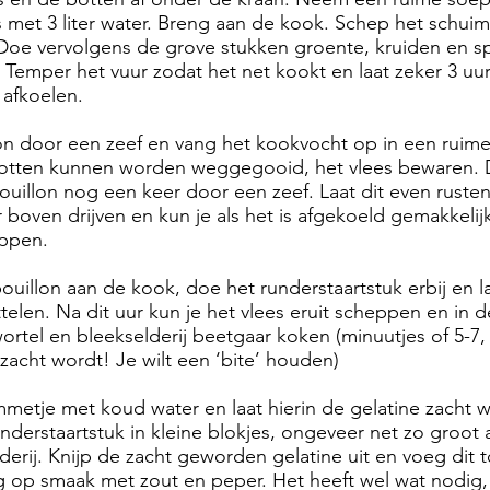
es met 3 liter water. Breng aan de kook. Schep het schu
oe vervolgens de grove stukken groente, kruiden en sp
. Temper het vuur zodat het net kookt en laat zeker 3 uur
t afkoelen.
on door een zeef en vang het kookvocht op in een ruim
otten kunnen worden weggegooid, het vlees bewaren.
illon nog een keer door een zeef. Laat dit even rusten
ar boven drijven en kun je als het is afgekoeld gemakkeli
ppen.
ouillon aan de kook, doe het runderstaartstuk erbij en la
ttelen. Na dit uur kun je het vlees eruit scheppen en in 
ortel en bleekselderij beetgaar koken (minuutjes of 5-7
 zacht wordt! Je wilt een ‘bite’ houden)
tje met koud water en laat hierin de gelatine zacht w
understaartstuk in kleine blokjes, ongeveer net zo groot 
derij. Knijp de zacht geworden gelatine uit en voeg dit 
g op smaak met zout en peper. Het heeft wel wat nodig,