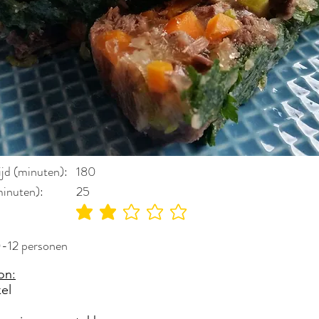
ijd (minuten):
180
minuten):
25
gemiddelde waardering 2 uit 5
0-12 personen
on:
el