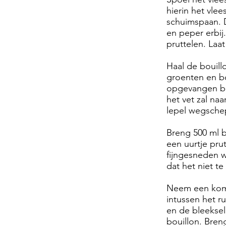
hierin het vle
schuimspaan. D
en peper erbij
pruttelen. Laa
Haal de bouill
groenten en b
opgevangen bou
het vet zal na
lepel wegsche
Breng 500 ml b
een uurtje pru
fijngesneden w
dat het niet te
Neem een komme
intussen het r
en de bleeksel
bouillon. Bren