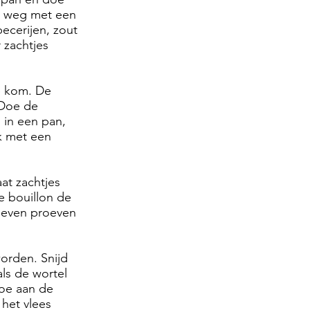
im weg met een
ecerijen, zout
 zachtjes
e kom. De
 Doe de
 in een pan,
jk met een
at zachtjes
de bouillon de
, even proeven
orden. Snijd
als de wortel
toe aan de
 het vlees