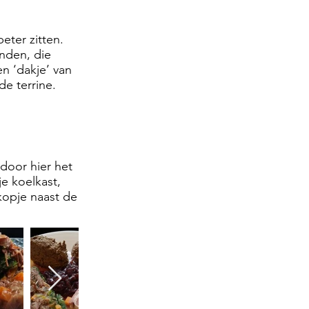
eter zitten.
anden, die
en ‘dakje’ van
de terrine.
door hier het
je koelkast,
kopje naast de