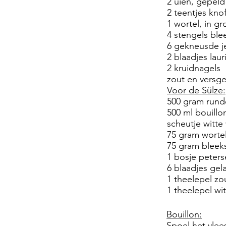
2 uien, gepeld
2 teentjes kn
1 wortel, in g
4 stengels ble
6 gekneusde j
2 blaadjes laur
2 kruidnagels
zout en versg
Voor de Sülze:
500 gram runde
500 ml bouillo
scheutje witte 
75 gram wortel
75 gram bleeks
1 bosje peters
6 blaadjes gel
1 theelepel zo
1 theelepel wit
Bouillon:
Spoel het vle