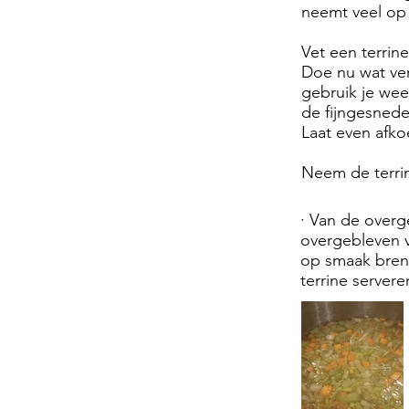
neemt veel op
Vet een terrine
Doe nu wat ver
gebruik je weer
de fijngesnede
Laat even afko
Neem de terrin
· Van de overg
overgebleven v
op smaak breng
terrine server