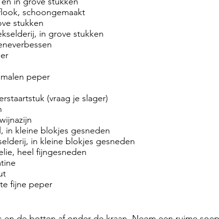
 en in grove stukken
oflook, schoongemaakt
rove stukken
ekselderij, in grove stukken
eneverbessen
ier
emalen peper
rstaartstuk (vraag je slager)
n
wijnazijn
, in kleine blokjes gesneden
elderij, in kleine blokjes gesneden
elie, heel fijngesneden
atine
ut
te fijne peper
es en de botten af onder de kraan. Neem een ruime soe