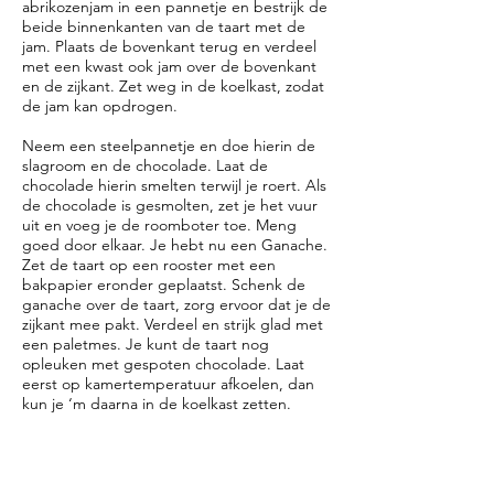
abrikozenjam in een pannetje en bestrijk de
beide binnenkanten van de taart met de
jam. Plaats de bovenkant terug en verdeel
met een kwast ook jam over de bovenkant
en de zijkant. Zet weg in de koelkast, zodat
de jam kan opdrogen.
Neem een steelpannetje en doe hierin de
slagroom en de chocolade. Laat de
chocolade hierin smelten terwijl je roert. Als
de chocolade is gesmolten, zet je het vuur
uit en voeg je de roomboter toe. Meng
goed door elkaar. Je hebt nu een Ganache.
Zet de taart op een rooster met een
bakpapier eronder geplaatst. Schenk de
ganache over de taart, zorg ervoor dat je de
zijkant mee pakt. Verdeel en strijk glad met
een paletmes. Je kunt de taart nog
opleuken met gespoten chocolade. Laat
eerst op kamertemperatuur afkoelen, dan
kun je ‘m daarna in de koelkast zetten.
* Als je eiwitten stijf moet kloppen,
moet je ervoor zorgen dat de