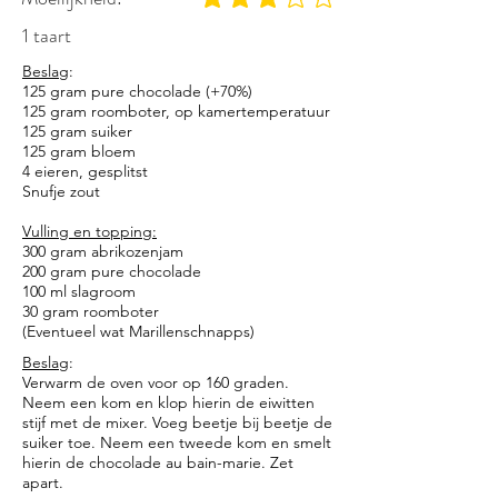
gemiddelde waardering 3 uit 5
1 taart
Beslag
:
125 gram pure chocolade (+70%)
125 gram roomboter, op kamertemperatuur
125 gram suiker
125 gram bloem
4 eieren, gesplitst
Snufje zout
Vulling en topping:
300 gram abrikozenjam
200 gram pure chocolade
100 ml slagroom
30 gram roomboter
(Eventueel wat Marillenschnapps)
Beslag
:
Verwarm de oven voor op 160 graden.
Neem een kom en klop hierin de eiwitten
stijf met de mixer. Voeg beetje bij beetje de
suiker toe. Neem een tweede kom en smelt
hierin de chocolade au bain-marie. Zet
apart.