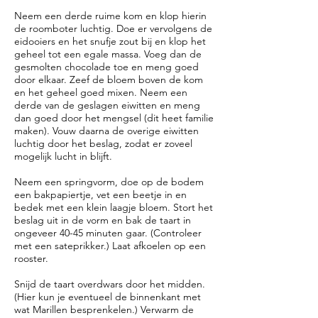
Neem een derde ruime kom en klop hierin
de roomboter luchtig. Doe er vervolgens de
eidooiers en het snufje zout bij en klop het
geheel tot een egale massa. Voeg dan de
gesmolten chocolade toe en meng goed
door elkaar. Zeef de bloem boven de kom
en het geheel goed mixen. Neem een
derde van de geslagen eiwitten en meng
dan goed door het mengsel (dit heet familie
maken). Vouw daarna de overige eiwitten
luchtig door het beslag, zodat er zoveel
mogelijk lucht in blijft.
Neem een springvorm, doe op de bodem
een bakpapiertje, vet een beetje in en
bedek met een klein laagje bloem. Stort het
beslag uit in de vorm en bak de taart in
ongeveer 40-45 minuten gaar. (Controleer
met een sateprikker.) Laat afkoelen op een
rooster.
Snijd de taart overdwars door het midden.
(Hier kun je eventueel de binnenkant met
wat Marillen besprenkelen.) Verwarm de