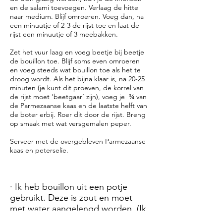
en de salami toevoegen. Verlaag de hitte
naar medium. Blijf omroeren. Voeg dan, na
een minuutje of 2-3 de rijst toe en laat de
rijst een minuutje of 3 meebakken.
Zet het vuur laag en voeg beetje bij beetje
de bouillon toe. Blijf soms even omroeren
en voeg steeds wat bouillon toe als het te
droog wordt. Als het bijna klaar is, na 20-25
minuten (je kunt dit proeven, de korrel van
de rijst moet ‘beetgaar’ zijn), voeg je ¾ van
de Parmezaanse kaas en de laatste helft van
de boter erbij. Roer dit door de rijst. Breng
op smaak met wat versgemalen peper.
Serveer met de overgebleven Parmezaanse
kaas en peterselie.
· Ik heb bouillon uit een potje
gebruikt. Deze is zout en moet
met water aangelengd worden. (Ik
vul het potje nog anderhalf tot