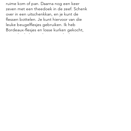
ruime kom of pan. Daarna nog een keer
zeven met een theedoek in de zeef. Schenk
over in een uitschenkkan, en je kunt de
flessen bottelen. Je kunt hiervoor van die
leuke beugelflesjes gebruiken. Ik heb
Bordeaux-flesjes en losse kurken gekocht,
maar dan heb je wel weer een kurkapparaat
voor nodig. Online zijn ook flesjes met een
schroefdop te vinden.
*Sleedoornbessen zijn niet altijd te
verkrijgen, je kunt ook alleen maar
cranberries nemen.
*Leuk om cadeau te geven!
*Er komen meer recepten aan met
andere ingrediënten. Zodra ik daar
een betere naam voor heb, zet ik
die online.