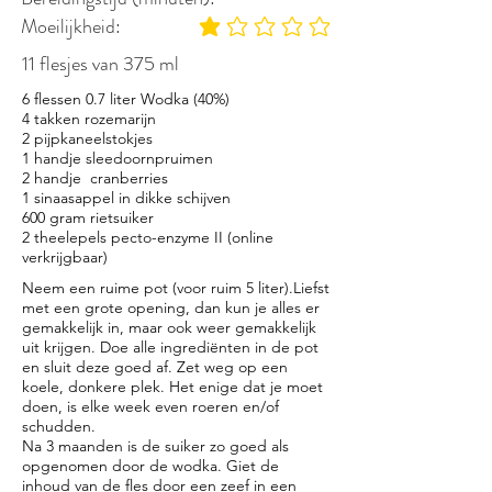
Moeilijkheid:
gemiddelde waardering 1 uit 5
11 flesjes van 375 ml
6 flessen 0.7 liter Wodka (40%)
4 takken rozemarijn
2 pijpkaneelstokjes
1 handje sleedoornpruimen
2 handje cranberries
1 sinaasappel in dikke schijven
600 gram rietsuiker
2 theelepels pecto-enzyme II (online
verkrijgbaar)
Neem een ruime pot (voor ruim 5 liter).Liefst
met een grote opening, dan kun je alles er
gemakkelijk in, maar ook weer gemakkelijk
uit krijgen. Doe alle ingrediënten in de pot
en sluit deze goed af. Zet weg op een
koele, donkere plek. Het enige dat je moet
doen, is elke week even roeren en/of
schudden.
Na 3 maanden is de suiker zo goed als
opgenomen door de wodka. Giet de
inhoud van de fles door een zeef in een