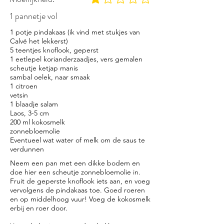
gemiddelde waardering 1 uit 5
1 pannetje vol
1 potje pindakaas (ik vind met stukjes van
Calvé het lekkerst)
5 teentjes knoflook, geperst
1 eetlepel korianderzaadjes, vers gemalen
scheutje ketjap manis
sambal oelek, naar smaak
1 citroen
vetsin
1 blaadje salam
Laos, 3-5 cm
200 ml kokosmelk
zonnebloemolie
Eventueel wat water of melk om de saus te
verdunnen
Neem een pan met een dikke bodem en
doe hier een scheutje zonnebloemolie in.
Fruit de geperste knoflook iets aan, en voeg
vervolgens de pindakaas toe. Goed roeren
en op middelhoog vuur! Voeg de kokosmelk
erbij en roer door.