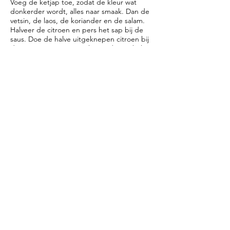
Voeg de ketjap toe, zodat de kleur wat
donkerder wordt, alles naar smaak. Dan de
vetsin, de laos, de koriander en de salam.
Halveer de citroen en pers het sap bij de
saus. Doe de halve uitgeknepen citroen bij
de saus. Breng op smaak met de sambal.
Als de saus te dik is, gewoon nog wat water
melk toevoegen.
Dit recept is echt naar je eigen smaak, er
zijn geen precieze hoeveelheden te geven.
· Lekker met
Monique's Saté
en
Gado Gado