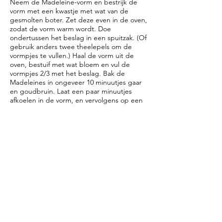
Neem de Madeleine-vorm en bestrijk de
vorm met een kwastje met wat van de
gesmolten boter. Zet deze even in de oven,
zodat de vorm warm wordt. Doe
ondertussen het beslag in een spuitzak. (Of
gebruik anders twee theelepels om de
vormpjes te vullen.) Haal de vorm uit de
oven, bestuif met wat bloem en vul de
vormpjes 2/3 met het beslag. Bak de
Madeleines in ongeveer 10 minuutjes gaar
en goudbruin. Laat een paar minuutjes
afkoelen in de vorm, en vervolgens op een
rooster.
Herhaal eventueel met de rest van het
beslag, totdat het op is.
· Lekker met wat poedersuiker er
overheen.
· Maak van poedersuiker en het
sap van de citroen een papje, en