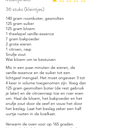
gemiddelde waardering 1 uit 5
36 stuks (kleintjes)
140 gram roomboter, gesmolten
125 gram suiker
125 gram bloem
1 theelepel vanille-essence
7 gram bakpoeder
2 grote eieren
1 citroen, rasp
Snufje zout
Wat bloem om te bestuiven
Mix in een paar minuten de eieren, de
vanille-essence en de suiker tot een
lichtgeel mengsel. Het moet ongeveer 3 tot
4 keer in volume toegenomen zijn. Voeg dan
125 gram gesmolten boter (de rest gebruik
je later) en de citroenrasp toe en roer even
om. Haal de bloem, het bakpoeder en het
snufje zout door de zeef en vouw het door
het beslag. Laat het beslag zeker een half
uurtje rusten in de koelkast.
Verwarm de oven voor op 165 graden.