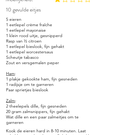
gemiddelde waardering 1 uit 5
10 gevulde eitjes
5 eieren
1 eetlepel crème fraîche
1 eetlepel mayonaise
1 klein rood uitje, gesnipperd
Rasp van ½ citroen
1 eetlepel bieslook, fijn gehakt
1 eetlepel worcestersaus
Scheutje tabasco
Zout en versgemalen peper
Ham
:
1 plakje gekookte ham, fijn gesneden
1 radijsje om te garneren
Paar sprietjes bieslook
Zalm
:
2 theelepels dille, fijn gesneden
20 gram zalmsnippers, fijn gehakt
Wat dille en een paar zalmeitjes om te
garneren
Kook de eieren hard in 8-10 minuten. Laat