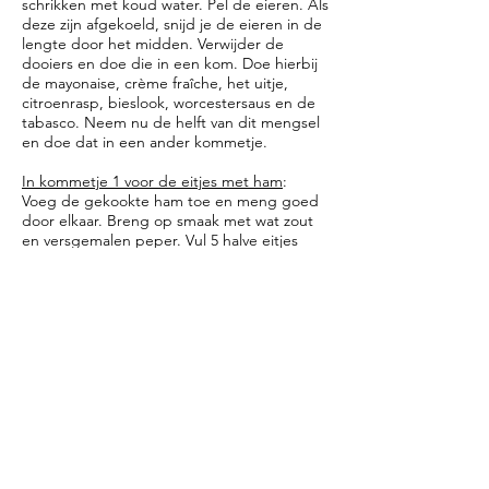
schrikken met koud water. Pel de eieren. Als
deze zijn afgekoeld, snijd je de eieren in de
lengte door het midden. Verwijder de
dooiers en doe die in een kom. Doe hierbij
de mayonaise, crème fraîche, het uitje,
citroenrasp, bieslook, worcestersaus en de
tabasco. Neem nu de helft van dit mengsel
en doe dat in een ander kommetje.
In kommetje 1 voor de eitjes met ham
:
Voeg de gekookte ham toe en meng goed
door elkaar. Breng op smaak met wat zout
en versgemalen peper. Vul 5 halve eitjes
met dit mengsel en garneer met wat
bieslook en een plakje radijs
In kommetje 2 voor de eitjes met zalm
:
Voeg de gehakte zalmsnippers en de dille
toe en meng alles goed door elkaar. Breng
op smaak met wat zout en versgemalen
peper. Vul 5 halve eitjes met dit mengsel en
garneer met wat dille en een paar
zalmeitjes.
* Je kunt met dit recept zoveel