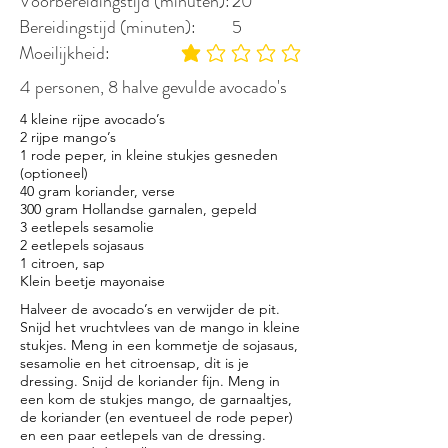
Voorbereidingstijd (minuten):
20
Bereidingstijd (minuten):
5
Moeilijkheid:
gemiddelde waardering 1 uit 5
4 personen, 8 halve gevulde avocado's
4 kleine rijpe avocado’s
2 rijpe mango’s
1 rode peper, in kleine stukjes gesneden
(optioneel)
40 gram koriander, verse
300 gram Hollandse garnalen, gepeld
3 eetlepels sesamolie
2 eetlepels sojasaus
1 citroen, sap
Klein beetje mayonaise
Halveer de avocado’s en verwijder de pit.
Snijd het vruchtvlees van de mango in kleine
stukjes. Meng in een kommetje de sojasaus,
sesamolie en het citroensap, dit is je
dressing. Snijd de koriander fijn. Meng in
een kom de stukjes mango, de garnaaltjes,
de koriander (en eventueel de rode peper)
en een paar eetlepels van de dressing.