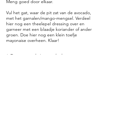
Meng goed door elkaar.
Vul het gat, waar de pit zat van de avocado,
met het garnalen/mango-mengsel. Verdeel
hier nog een theelepel dressing over en
garneer met een blaadje koriander of ander
groen. Doe hier nog een klein toefje
mayonaise overheen. Klaar!
* De avocado's pas halveren net
voor het serveren, anders gaan
deze verkleuren en ziet het er
minder mooi uit.
* De vulling kun je van tevoren
maken.
* Echt snel klaar, en er komt geen
pan aan te pas!
* Hou je niet van koriander,
gebruik dan bijvoorbeeld
peterselie.