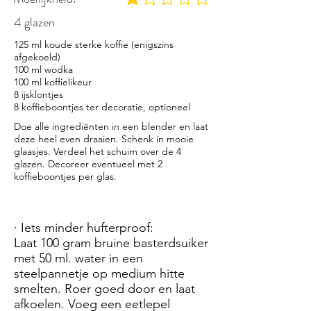
gemiddelde waardering 1 uit 5
4 glazen
125 ml koude sterke koffie (enigszins
afgekoeld)
100 ml wodka
100 ml koffielikeur
8 ijsklontjes
8 koffieboontjes ter decoratie, optioneel
Doe alle ingrediënten in een blender en laat
deze heel even draaien. Schenk in mooie
glaasjes. Verdeel het schuim over de 4
glazen. Decoreer eventueel met 2
koffieboontjes per glas.
· Iets minder hufterproof:
Laat 100 gram bruine basterdsuiker
met 50 ml. water in een
steelpannetje op medium hitte
smelten. Roer goed door en laat
afkoelen. Voeg een eetlepel