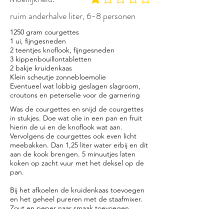
gemiddelde waardering 1 uit 5
ruim anderhalve liter, 6-8 personen
1250 gram courgettes
1 ui, fijngesneden
2 teentjes knoflook, fijngesneden
3 kippenbouillontabletten
2 bakje kruidenkaas
Klein scheutje zonnebloemolie
Eventueel wat lobbig geslagen slagroom,
croutons en peterselie voor de garnering
Was de courgettes en snijd de courgettes
in stukjes. Doe wat olie in een pan en fruit
hierin de ui en de knoflook wat aan.
Vervolgens de courgettes ook even licht
meebakken. Dan 1,25 liter water erbij en dit
aan de kook brengen. 5 minuutjes laten
koken op zacht vuur met het deksel op de
pan.
Bij het afkoelen de kruidenkaas toevoegen
en het geheel pureren met de staafmixer.
Zout en peper naar smaak toevoegen.