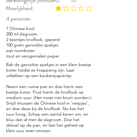
Bereidingstijd (minuten):
10
Moeilijkheid:
gemiddelde waardering 1 uit 5
4 personen
1 Chinese kool
200 ml slagroom
2 teentjes knoflook, geperst
100 gram gerookte spekjes
wat roomboter
zout en versgemalen peper
Bak de gerookte spekjes in een klein beetje
boter totdat ze knapperig zijn. Laat
uitlekken op een keukenpapiertje.
Neem een ruime pan en doe hierin een
beetje boter. Fruit hierin de knoflook op
medium vuur. (Het moet niet bruin worden.)
Snijd intussen de Chinese kool in ‘reepjes’,
en doe deze bij de knoflook. Nu kan het
vuur hoog. Schep een aantal keren om, en
blus dan af met de slagroom. Doe het
deksel op de pan, en laat het geheel op
klein vuur even smoren.